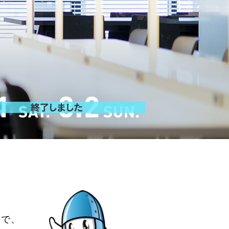
。
ので、