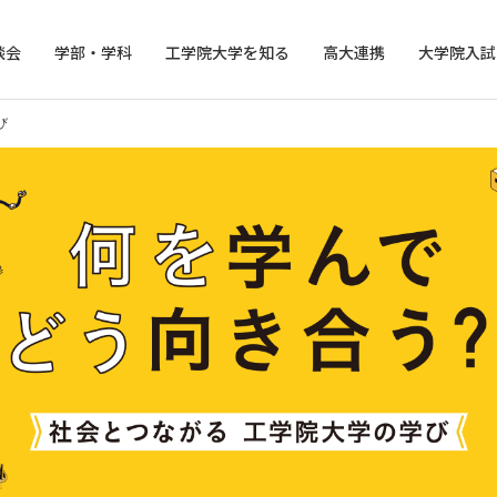
談会
学部・学科
工学院大学を知る
高大連携
大学院入試
び