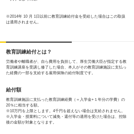
入試情報
※2014年 10 月 1日以前に教育訓練給付金を受給した場合はこの取扱
受験生の方
在学生・保証人の方
卒業生の方
は適用されません。
一般・企業の方
寄付・ご支援
アクセス
教育訓練給付とは？
労働者や離職者が、自ら費用を負担して、厚生労働大臣が指定する教
Pick Up
育訓練講座を受講し修了した場合、本人がその教育訓練施設に支払っ
た経費の一部を支給する雇用保険の給付制度です。
1. Action！x 工学院大学
給付額
教育訓練施設に支払った教育訓練経費（＝入学金+１年分の学費）の
20％に相当する額。
※10万円を上限とします。4千円を超えない場合は支給されません。
※入学金・授業料について減免・還付等の適用を受けた場合は、控除
後の金額が対象となります。
2. 工学院大学ヒストリー