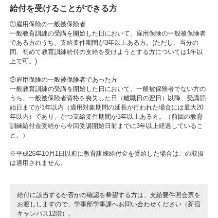
給付を受けることができる方
①雇用保険の一般被保険者
一般教育訓練の受講を開始した日において、雇用保険の一般被保険者
3. #KUTE VOICE エンジニアリーダーたちの声
である方のうち、支給要件期間が3年以上ある方。(ただし、当分の
間、初めて教育訓練給付の支給を受けようとする方については1年以
上で可。)
②雇用保険の一般被保険者であった方
4. 航空理工学専攻特設サイト
一般教育訓練の受講を開始した日において、一般被保険者でない方の
うち、一般被保険者資格を喪失した日（離職日の翌日）以降、受講開
5. 遠隔授業リンク集
始日までが1年以内（適用対象期間の延長が行われた場合には最大20
年以内）であり、かつ支給要件期間が3年以上ある方。（前回の教育
訓練給付金受給から今回受講開始日前までに3年以上経過しているこ
6. 寄付・ご支援
と。）
※平成26年10月1日以前に教育訓練給付金を受給した場合はこの取扱
は適用されません。
給付に該当するか否かの確認を希望する方は、支給要件照会票を
お渡ししますので、学事部学事課へお問い合わせください（新宿
キャンパス12階）。