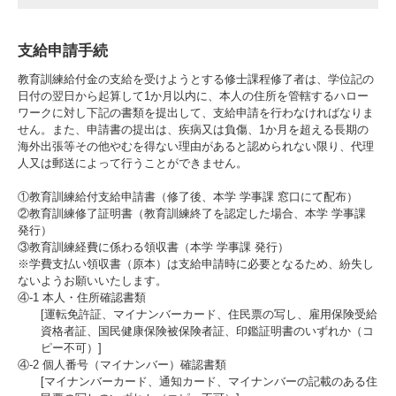
支給申請手続
教育訓練給付金の支給を受けようとする修士課程修了者は、学位記の
日付の翌日から起算して1か月以内に、本人の住所を管轄するハロー
ワークに対し下記の書類を提出して、支給申請を行わなければなりま
せん。また、申請書の提出は、疾病又は負傷、1か月を超える長期の
海外出張等その他やむを得ない理由があると認められない限り、代理
人又は郵送によって行うことができません。
①教育訓練給付支給申請書（修了後、本学 学事課 窓口にて配布）
②教育訓練修了証明書（教育訓練終了を認定した場合、本学 学事課
発行）
③教育訓練経費に係わる領収書（本学 学事課 発行）
※学費支払い領収書（原本）は支給申請時に必要となるため、紛失し
ないようお願いいたします。
④-1 本人・住所確認書類
[運転免許証、マイナンバーカード、住民票の写し、雇用保険受給
資格者証、国民健康保険被保険者証、印鑑証明書のいずれか（コ
ピー不可）]
④-2 個人番号（マイナンバー）確認書類
[マイナンバーカード、通知カード、マイナンバーの記載のある住