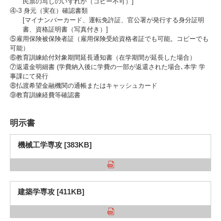
民票の写しのいずれか（コピー不可）]
④-3 身元（実在）確認書類
[マイナンバーカード、運転免許証、官公署が発行する身分証明
書、資格証明書（写真付き）]
⑤雇用保険被保険者証（雇用保険受給資格者証でも可能。コピーでも
可能）
⑥教育訓練給付対象期間延長通知書（在学期間が延長した場合）
⑦返還金明細書 (学費納入後に学費の一部が返還された場合､本学 学
事課にて発行
⑧払渡希望金融機関の通帳またはキャッシュカード
⑨教育訓練経費等確認書
明示書
機械工学専攻 [383KB]
建築学専攻 [411KB]