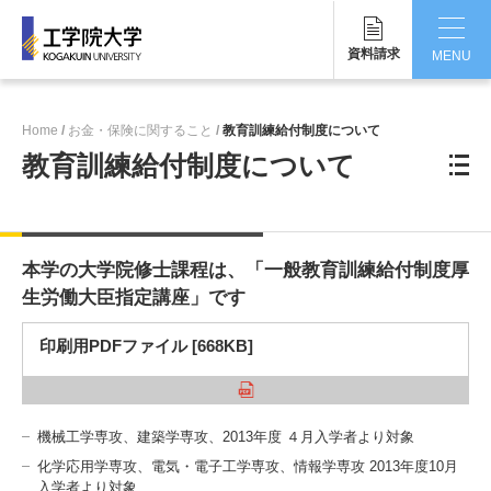
資料請求
MENU
CLOSE
Home
お金・保険に関すること
教育訓練給付制度について
工学院大学について
教育訓練給付制度について
学部・大学院
学生生活
本学の大学院修士課程は、「一般教育訓練給付制度厚
国際交流・留学
生労働大臣指定講座」です
研究・産学連携
印刷用PDFファイル [668KB]
就職・キャリア
機械工学専攻、建築学専攻、2013年度 ４月入学者より対象
キャンパス
化学応用学専攻、電気・電子工学専攻、情報学専攻 2013年度10月
入学者より対象