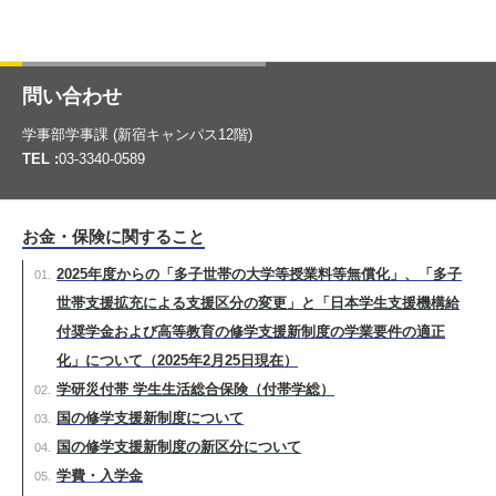
問い合わせ
学事部学事課 (新宿キャンパス12階)
TEL :
03-3340-0589
お金・保険に関すること
2025年度からの「多子世帯の大学等授業料等無償化」、「多子
世帯支援拡充による支援区分の変更」と「日本学生支援機構給
付奨学金および高等教育の修学支援新制度の学業要件の適正
化」について（2025年2月25日現在）
学研災付帯 学生生活総合保険（付帯学総）
国の修学支援新制度について
国の修学支援新制度の新区分について
学費・入学金