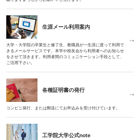
入試情報
受験生の方
在学生・保証人の方
卒業生の方
生涯メール利用案内
一般・企業の方
寄付・ご支援
アクセス
大学・大学院の卒業生と修了生、教職員が一生涯に渡って利用で
きるメールサービスです。本学や校友会から利用者へのお知らせ
をさせて頂きます。利用者間のコミュニケーション手段として、
ご活用下さい。
Pick Up
各種証明書の発行
1. Action！x 工学院大学
コンビニ発行、または郵送にてお申込みを受け付けています。
2. 工学院大学ヒストリー
工学院大学公式note