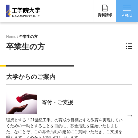
資料請求
MENU
CLOSE
Home
卒業生の方
工学院大学について
卒業生の方
学部・大学院
学生生活
大学からのご案内
国際交流・留学
研究・産学連携
寄付・ご支援
就職・キャリア
理想とする「21世紀工手」の育成や目標とする教育を実現してい
キャンパス
くための一助とすることを目的に、募金活動を開始いたしまし
た。なにとぞ、この募金活動の趣旨にご賛同いただき、ご支援を
賜りますよう心からお願い申し上げます。