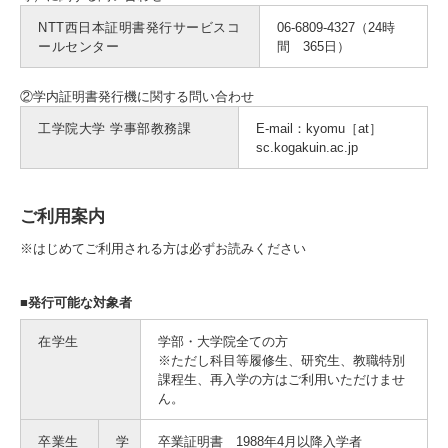
NTT西日本証明書発行サービスコ
06-6809-4327（24時
ールセンター
間 365日）
②学内証明書発行機に関する問い合わせ
工学院大学 学事部教務課
E-mail：kyomu［at］
sc.kogakuin.ac.jp
ご利用案内
※はじめてご利用される方は必ずお読みください
■発行可能な対象者
在学生
学部・大学院全ての方
※ただし科目等履修生、研究生、教職特別
課程生、再入学の方はご利用いただけませ
ん。
卒業生
学
卒業証明書 1988年4月以降入学者