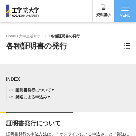
資料請求
MENU
CLOSE
Home
大学生活サポート
各種証明書の発行
工学院大学について
各種証明書の発行
学部・大学院
学生生活
INDEX
国際交流・留学
証明書発行について
研究・産学連携
郵送による申込み
就職・キャリア
証明書発行について
キャンパス
証明書発行の申込方法は、「オンラインによる申込み」と「郵送に