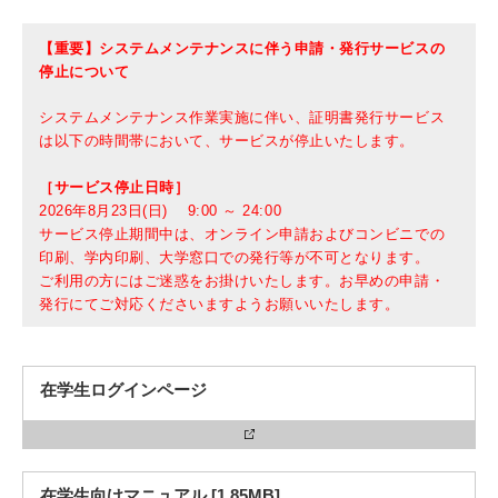
【重要】システムメンテナンスに伴う申請・発行サービスの
停止について
3. #KUTE VOICE エンジニアリーダーたちの声
システムメンテナンス作業実施に伴い、証明書発行サービス
は以下の時間帯において、サービスが停止いたします。
［サービス停止日時］
4. 航空理工学専攻特設サイト
2026年8月23日(日) 9:00 ～ 24:00
サービス停止期間中は、オンライン申請およびコンビニでの
5. 遠隔授業リンク集
印刷、学内印刷、大学窓口での発行等が不可となります。
ご利用の方にはご迷惑をお掛けいたします。お早めの申請・
6. 寄付・ご支援
発行にてご対応くださいますようお願いいたします。
在学生ログインページ
在学生向けマニュアル [1.85MB]