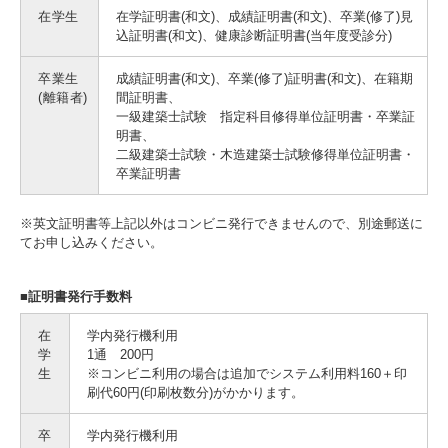
在学生
在学証明書(和文)、成績証明書(和文)、卒業(修了)見
込証明書(和文)、健康診断証明書(当年度受診分)
卒業生
成績証明書(和文)、卒業(修了)証明書(和文)、在籍期
(離籍者)
間証明書、
一級建築士試験 指定科目修得単位証明書・卒業証
明書、
二級建築士試験・木造建築士試験修得単位証明書・
卒業証明書
※英文証明書等上記以外はコンビニ発行できませんので、別途郵送に
てお申し込みください。
■証明書発行手数料
在
学内発行機利用
学
1通 200円
生
※コンビニ利用の場合は追加でシステム利用料160＋印
刷代60円(印刷枚数分)がかかります。
卒
学内発行機利用