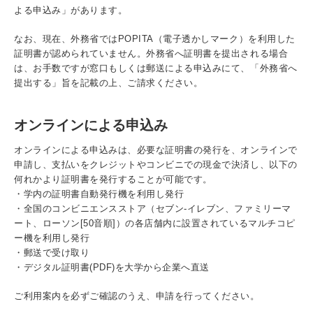
入試情報
よる申込み」があります。
なお、現在、外務省ではPOPITA（電子透かしマーク）を利用した
受験生の方
在学生・保証人の方
卒業生の方
証明書が認められていません。外務省へ証明書を提出される場合
は、お手数ですが窓口もしくは郵送による申込みにて、「外務省へ
提出する」旨を記載の上、ご請求ください。
一般・企業の方
寄付・ご支援
アクセス
オンラインによる申込み
Pick Up
オンラインによる申込みは、必要な証明書の発行を、オンラインで
申請し、支払いをクレジットやコンビニでの現金で決済し、以下の
何れかより証明書を発行することが可能です。
・学内の証明書自動発行機を利用し発行
1. Action！x 工学院大学
・全国のコンビニエンスストア（セブン‐イレブン、ファミリーマ
ート、ローソン[50音順]）の各店舗内に設置されているマルチコピ
ー機を利用し発行
・郵送で受け取り
・デジタル証明書(PDF)を大学から企業へ直送
2. 工学院大学ヒストリー
ご利用案内を必ずご確認のうえ、申請を行ってください。