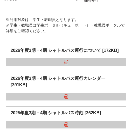
入試情報
受験生の方
在学生・保証人の方
卒業生の方
※利用対象は、学生・教職員となります。
※学生・教職員は学生ポータル（キューポート）・教職員ポータルで
詳細をご確認ください。
一般・企業の方
寄付・ご支援
アクセス
2026年度3期・4期 シャトルバス運行について [172KB]
Pick Up
2026年度3期・4期 シャトルバス運行カレンダー
[391KB]
1. Action！x 工学院大学
2025年度3期・4期 シャトルバス時刻 [362KB]
2. 工学院大学ヒストリー