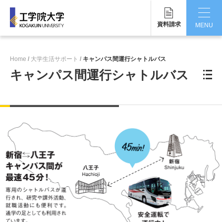
資料請求
MENU
CLOSE
Home
大学生活サポート
キャンパス間運行シャトルバス
工学院大学について
キャンパス間運行シャトルバス
学部・大学院
学生生活
国際交流・留学
研究・産学連携
就職・キャリア
キャンパス