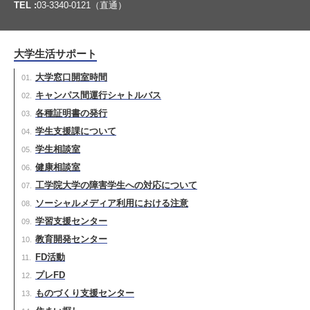
TEL :
03-3340-0121（直通）
大学生活サポート
大学窓口開室時間
キャンパス間運行シャトルバス
各種証明書の発行
学生支援課について
学生相談室
健康相談室
工学院大学の障害学生への対応について
ソーシャルメディア利用における注意
学習支援センター
教育開発センター
FD活動
プレFD
ものづくり支援センター