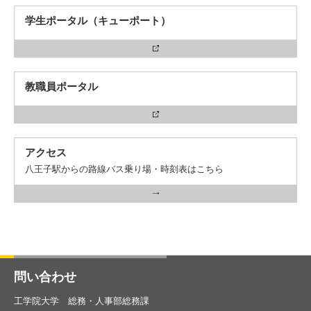
学生ポータル（キューポート）
3. #KUTE VOICE エンジニアリーダーたちの声
教職員ポータル
4. 航空理工学専攻特設サイト
アクセス
5. 遠隔授業リンク集
八王子駅からの路線バス乗り場・時刻表はこちら
6. 寄付・ご支援
問い合わせ
工学院大学 総務・人事部総務課