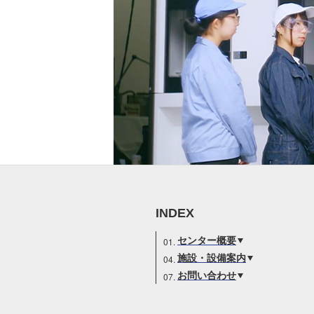
研究・産学連携
就職・キャリア
研究支援ポータルサイト
学び・研究を活か
教員・研究室情報
就職実績
産学共同研究センター
在学生・保護者の
（CORC）
採用担当者の皆さ
総合研究所
卒業生の皆さま
スタートアップ支援
各種アンケート
ISDCプログラム
高大連携・地域連携
INDEX
センター概要
施設・設備案内
お問い合わせ