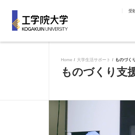
受
工学院大学について
学部・大学院
Home
大学生活サポート
ものづく
長期目標『VISION150』
工学院大学の教育
ものづくり支
工学院大学について
先進工学部
SDGsへの取り組み
工学部
学園情報
建築学部
教育の質保証
情報学部
コンプライアンス
大学院 工学研究
各種方針
教育推進機構
沿革
教員・研究室一覧