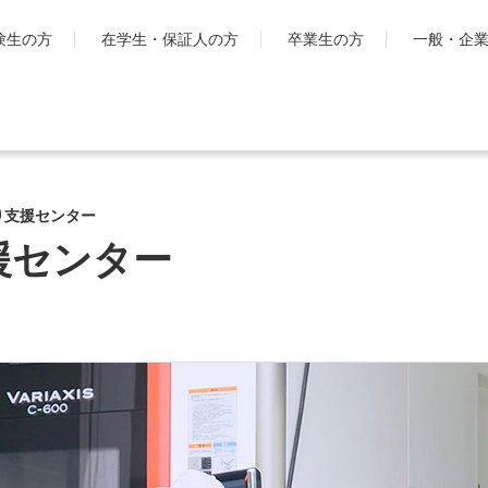
験生の方
在学生・保証人の方
卒業生の方
一般・企
学生生活
国際交流・留
り支援センター
キャンパスライフ
工学院大
とは
援センター
シラバス・学生便覧
ハイブリ
授業・学習について
ディプロ
お金・保険に関すること
キャンパ
大学生活サポート
グ・プロ
科
学習支援センター
渡航時の
課外活動一覧
学生団体ポータルサイト
「SHAiR」
遠隔授業リンク集