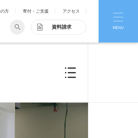
業の方
寄付・ご支援
アクセス
資料請求
MENU
CLOSE
学
Pick Up
学が考える国際交流
1. Action！x 工学院大学
ッド留学®
マット留学
2. 工学院大学ヒストリー
ス・アテンディン
グラム
注意
3. #KUTE VOICE エンジニアリー
ダーたちの声
4. 航空理工学専攻特設サイト
5. 遠隔授業リンク集