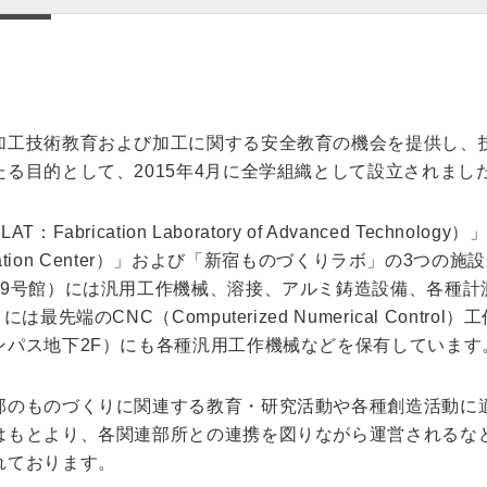
加工技術教育および加工に関する安全教育の機会を提供し、
る目的として、2015年4月に全学組織として設立されまし
abrication Laboratory of Advanced Techno
Creation Center）」および「新宿ものづくりラボ」の3つ
9号館）には汎用工作機械、溶接、アルミ鋳造設備、各種計測
最先端のCNC（Computerized Numerical Contr
ンパス地下2F）にも各種汎用工作機械などを保有しています
部のものづくりに関連する教育・研究活動や各種創造活動に
はもとより、各関連部所との連携を図りながら運営されるな
れております。