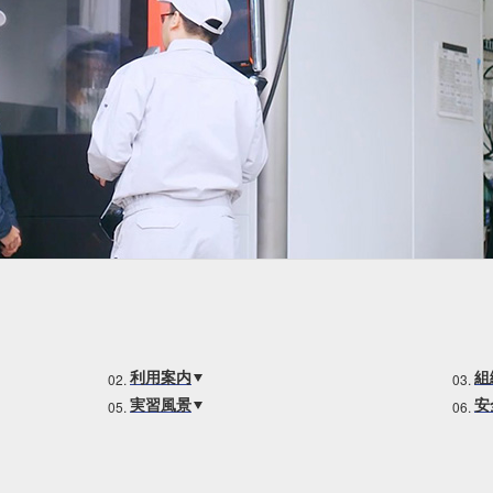
キャンパス
入試情報
した就職
新宿キャンパス
入試情報
八王子キャンパス
オープン
皆さま
施設案内
大学院入
ま
動画・パ
利用案内
組
実習風景
安