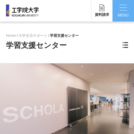
資料請求
MENU
CLOSE
Home
大学生活サポート
学習支援センター
工学院大学について
学習支援センター
学部・大学院
学生生活
国際交流・留学
研究・産学連携
就職・キャリア
キャンパス