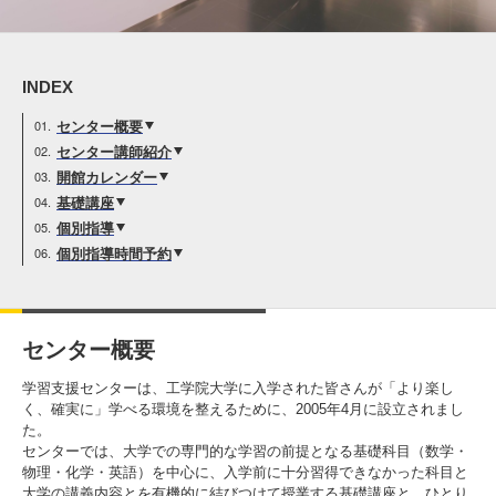
入試情報
受験生の方
在学生・保証人の方
卒業生の方
INDEX
センター概要
一般・企業の方
寄付・ご支援
アクセス
センター講師紹介
開館カレンダー
基礎講座
個別指導
Pick Up
個別指導時間予約
1. Action！x 工学院大学
センター概要
学習支援センターは、工学院大学に入学された皆さんが「より楽し
く、確実に」学べる環境を整えるために、2005年4月に設立されまし
た。
センターでは、大学での専門的な学習の前提となる基礎科目（数学・
2. 工学院大学ヒストリー
物理・化学・英語）を中心に、入学前に十分習得できなかった科目と
大学の講義内容とを有機的に結びつけて授業する基礎講座と、ひとり