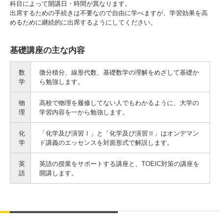
科目によって開講日・時間が異なります。
出席するための手続きは不要なので自由に学べますが、学習効果を高
めるために継続的に出席するようにしてください。
基礎講座の主な内容
数
微分積分、線形代数、基礎数学の理解をめざして基礎か
学
ら勉強します。
物
高校で物理を履修してない人でもわかるように、大学の
理
学習内容を一から勉強します。
化
「化学及び演習Ⅰ」と「化学及び演習Ⅱ」はオンデマン
学
ド講義のエッセンスを対面形式で解説します。
英
英語の授業をサポートする講座と、TOEIC対策の講座を
語
開講します。