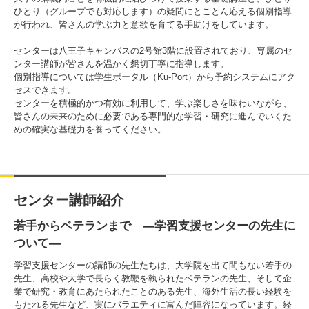
ひとり（グループでも対応します）の疑問にとことん応える個別指導
が行われ、皆さんの学ぶ力と意欲を育てる手助けをしています。
センターは八王子キャンパスの2号館3階に設置されており、専属のセ
3. #KUTE VOICE エンジニアリーダーたちの声
ンター講師が皆さんを温かく懇切丁寧に指導します。
個別指導については学生ポータル（Ku-Port）から予約システムにアク
セスできます。
センターを積極的かつ有効に利用して、学ぶ楽しさを味わいながら、
皆さんの未来のために必要である専門的な学習・研究に進んでいくた
4. 航空理工学専攻特設サイト
めの確実な基礎力を養ってください。
5. 遠隔授業リンク集
6. 寄付・ご支援
センター講師紹介
若手からベテランまで —学習支援センターの先生に
ついて—
学習支援センターの講師の先生たちは、大学院を出て間もない若手の
先生、高校や大学で長らく教鞭を執られたベテランの先生、そして企
業で研究・教育にあたられたことのある先生、海外生活の長い経験を
もたれる先生など、実にバラエティに富んだ陣容になっています。経