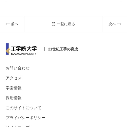
前へ
一覧に戻る
次へ
3. #KUTE VOICE エンジニアリーダーたちの声
21世紀工手の育成
4. 航空理工学専攻特設サイト
5. 遠隔授業リンク集
お問い合わせ
6. 寄付・ご支援
アクセス
学園情報
採用情報
このサイトについて
プライバシーポリシー