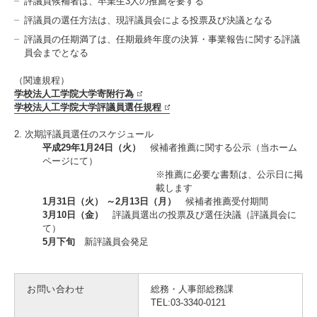
評議員候補者は、卒業生3人の推薦を要する
入試情報
評議員の選任方法は、現評議員会による投票及び決議となる
評議員の任期満了は、任期最終年度の決算・事業報告に関する評議
受験生の方
在学生・保証人の方
卒業生の方
員会までとなる
（関連規程）
一般・企業の方
寄付・ご支援
アクセス
学校法人工学院大学寄附行為
学校法人工学院大学評議員選任規程
2. 次期評議員選任のスケジュール
Pick Up
平成29年1月24日（火）
候補者推薦に関する公示（当ホーム
ページにて）
※推薦に必要な書類は、公示日に掲
載します
1月31日（火） ～2月13日（月）
候補者推薦受付期間
1. Action！x 工学院大学
3月10日（金）
評議員選出の投票及び選任決議（評議員会に
て）
5月下旬
新評議員会発足
お問い合わせ
総務・人事部総務課
2. 工学院大学ヒストリー
TEL:03-3340-0121