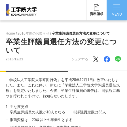
資料請求
MENU
CLOSE
Home
2016年度のお知らせ
卒業生評議員選任方法の変更について
工学院大学について
卒業生評議員選任方法の変更につ
いて
学部・大学院
2016/12/21
シェアする
学生生活
国際交流・留学
「学校法人工学院大学寄附行為」を平成28年12月1日に改正いたしま
した。また、これに伴い、新たに「学校法人工学院大学評議員選任規
研究・産学連携
程」を制定いたしました。今後、卒業生評議員の選任は、同規程に基
づき行われますので、お知らせいたします。
就職・キャリア
1. 主な変更点
卒業生評議員の人数が10人となる ※評議員定数は33人
キャンパス
推薦資格は、20歳以上の卒業生とする