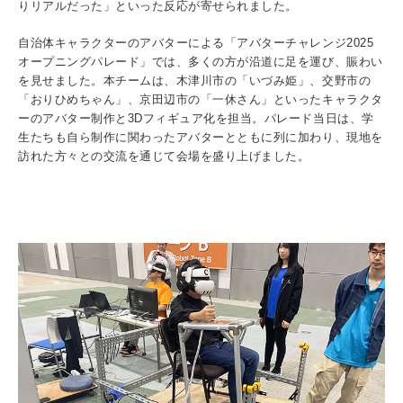
りリアルだった」といった反応が寄せられました。
自治体キャラクターのアバターによる「アバターチャレンジ2025
オープニングパレード」では、多くの方が沿道に足を運び、賑わい
3. #KUTE VOICE エンジニアリーダーたちの声
を見せました。本チームは、木津川市の「いづみ姫」、交野市の
「おりひめちゃん」、京田辺市の「一休さん」といったキャラクタ
ーのアバター制作と3Dフィギュア化を担当。パレード当日は、学
生たちも自ら制作に関わったアバターとともに列に加わり、現地を
訪れた方々との交流を通じて会場を盛り上げました。
4. 航空理工学専攻特設サイト
5. 遠隔授業リンク集
6. 寄付・ご支援