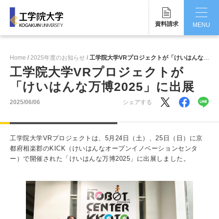
資料請求
MENU
CLOSE
Home
2025年度のお知らせ
工学院大学VRプロジェクトが「けいはんな万博2025」に出展
工学院大学について
工学院大学VRプロジェクトが
「けいはんな万博2025」に出展
学部・大学院
2025/06/06
シェアする
学生生活
国際交流・留学
工学院大学VRプロジェクトは、5月24日（土）、25日（日）に京
都府相楽郡のKICK（けいはんなオープンイノベーションセンタ
研究・産学連携
ー）で開催された「けいはんな万博2025」に出展しました。
就職・キャリア
キャンパス