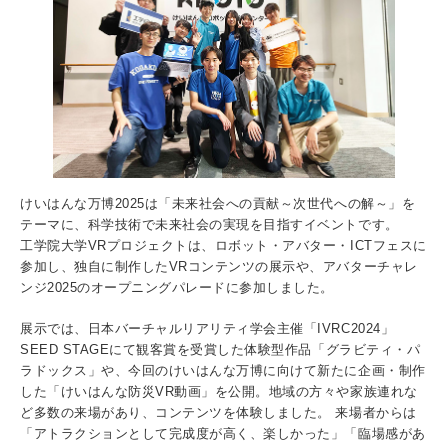
入試情報
受験生の方
在学生・保証人の方
卒業生の方
一般・企業の方
寄付・ご支援
アクセス
けいはんな万博2025は「未来社会への貢献～次世代への解～」を
Pick Up
テーマに、科学技術で未来社会の実現を目指すイベントです。
工学院大学VRプロジェクトは、ロボット・アバター・ICTフェスに
参加し、独自に制作したVRコンテンツの展示や、アバターチャレ
ンジ2025のオープニングパレードに参加しました。
1. Action！x 工学院大学
展示では、日本バーチャルリアリティ学会主催「IVRC2024」
SEED STAGEにて観客賞を受賞した体験型作品「グラビティ・パ
ラドックス」や、今回のけいはんな万博に向けて新たに企画・制作
した「けいはんな防災VR動画」を公開。地域の方々や家族連れな
2. 工学院大学ヒストリー
ど多数の来場があり、コンテンツを体験しました。 来場者からは
「アトラクションとして完成度が高く、楽しかった」「臨場感があ