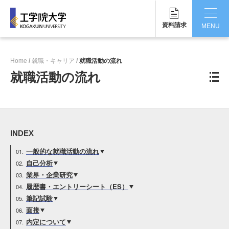
資料請求
MENU
CLOSE
Home
就職・キャリア
就職活動の流れ
工学院大学について
就職活動の流れ
学部・大学院
学生生活
INDEX
国際交流・留学
一般的な就職活動の流れ
研究・産学連携
自己分析
業界・企業研究
就職・キャリア
履歴書・エントリーシート（ES）
筆記試験
キャンパス
面接
内定について