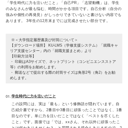
「学生時代に力を注いだこと」「自己PR」「志望動機」は、学生
のみなさんが最も悩む、時間がかかる項目です。自己分析（自分の
強みや個性の再発見）がしっかりできていないと書けない内容でも
あります。 3年生の12月末までには完成させたい部分です。
※＜大学指定履歴書及び封筒について＞
【ダウンロード場所】 KU-LMS（学修支援システム）「就職キャ
リア支援センター」内の「就職支援まとめ」より
【印刷方法等】
・ 印刷はA3サイズで、ネットプリント（コンビニエンスストア
等）の利用をお勧めします。
・ 郵送などで提出する際の封筒サイズは角形2号（角2）をお勧
めします。
学生時代に力を注いだこと
この設問には、実は「最も」という修飾語が隠れています。自
己紹介書ですから、2番目や3番目に頑張ったことではなく、1番
目なのです。単に力を注いだことではなく「ベストを尽くした
こと」です。面接では「では、xxさん、それ以外に頑張ったこ
とは何かありませんか？」と質問される場合もありますので、2