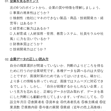
企業を見るポイント
次の6つのポイントから、企業の質や特徴を理解しましょう。
□ 事業の将来性はどうか？
□ 独創性（他社にマネのできない製品・商品・技術開発カ・経
営等）はあるか？
□ 経営者に魅力はあるか？
□ 人材育成（人材採用・登用、教育システム、社員モラルや社
風）に力を注いでいるか？
□ 財務体質はどうか？
□ 技術開発力はどうか？
企業データの正しい読み方
自分の職業選択が間違っていないか、判断のよりどころを得る
ために行うのが企業研究です。各種データを調べるのは大切な
ことですが、面接対策のためであってはいけません。確かに、
より多くの情報を持っていれば、面接ではスムーズに対応でき
るでしょう。しかし、「自分が就職するかもしれない企業」と
いう見方を忘れると、正確なデータが読み取れず、データを基
にした判断にも齟齬が生じてしまいます。いずれにしても、①
設立年月日 ②創業者名 ③資本金 ④代表者氏名 ⑤株主構成 ⑥従
業員数 ⑦業務内容 ⑧今後の展開 ⑨業績（近年の売上高推移）