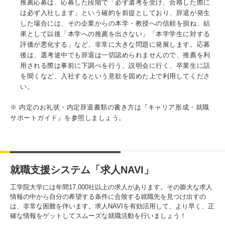
推薦応募は、応募した段階で「必ず選考を受け、合格した際に
は必ず入社します」という確約を前提としており、辞退が発生
した場合には、その企業からの本学・教授への信頼を損ね、結
果として以後「本学への推薦を出さない」「本学学生に対する
評価が悪化する」など、非常に大きな問題に発展します。応募
後は、選考途中でも辞退は一切認められませんので、推薦を利
用される際は事前に下調べを行う、説明会に行く、卒業生に話
を聞くなど、入社するという意欲を固めた上で利用してくださ
い。
※ 内定のお礼状・内定辞退書類の書き方は『キャリア形成・就職
サポートガイド』を参照しましょう。
就職支援システム「求人NAVI」
工学院大学には年間17,000社以上の求人があります。その膨大な求人
情報の中から自分の希望する条件に合致する就職先を見つけ出すの
は、非常な困難を伴います。求人NAVIを有効活用して、より早く、正
確な情報をゲットしてスムーズな就職活動を行いましょう！