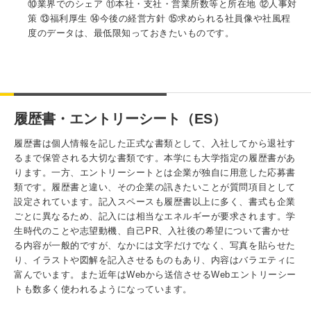
⑩業界でのシェア ⑪本社・支社・営業所数等と所在地 ⑫人事対
策 ⑬福利厚生 ⑭今後の経営方針 ⑮求められる社員像や社風程
度のデータは、最低限知っておきたいものです。
履歴書・エントリーシート（ES）
履歴書は個人情報を記した正式な書類として、入社してから退社す
るまで保管される大切な書類です。本学にも大学指定の履歴書があ
ります。一方、エントリーシートとは企業が独自に用意した応募書
類です。履歴書と違い、その企業の訊きたいことが質問項目として
設定されています。記入スペースも履歴書以上に多く、書式も企業
ごとに異なるため、記入には相当なエネルギーが要求されます。学
生時代のことや志望動機、自己PR、入社後の希望について書かせ
る内容が一般的ですが、なかには文字だけでなく、写真を貼らせた
り、イラストや図解を記入させるものもあり、内容はバラエティに
富んでいます。また近年はWebから送信させるWebエントリーシー
トも数多く使われるようになっています。