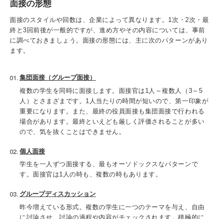
面接の形態
面接のスタイルや回数は、企業によって異なります。1次・2次・最
終と3回前後が一般的ですが、進め方やその内容については、事前
に調べておきましょう。面接の形態には、主に次のパターンがあり
ます。
集団面接（グループ面接）
複数の学生を同時に面接します。面接官は1人～複数人（3～5
人）とさまざまです。1人当たりの時間が短いので、第一印象が
重要になります。また、最終の役員面接も集団面接で行われる
場合があります。最終といえども厳しく評価されることが多い
ので、気を抜くことはできません。
個人面接
学生を一人ずつ面接する、最もオーソドックスなパターンで
す。面接官は1人の時も、複数の時もあります。
グループディスカッション
昨今増えている形式。複数の学生に一つのテーマを与え、自由
に討論させ、討論の過程や内容がチェックされます。積極的に