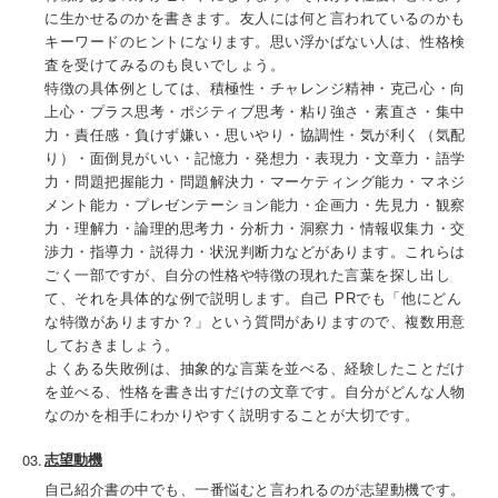
に生かせるのかを書きます。友人には何と言われているのかも
キーワードのヒントになります。思い浮かばない人は、性格検
査を受けてみるのも良いでしょう。
特徴の具体例としては、積極性・チャレンジ精神・克己心・向
上心・プラス思考・ポジティブ思考・粘り強さ・素直さ・集中
力・責任感・負けず嫌い・思いやり・協調性・気が利く（気配
り）・面倒見がいい・記憶力・発想力・表現力・文章力・語学
力・問題把握能力・問題解決力・マーケティング能カ・マネジ
メント能カ・プレゼンテーション能力・企画力・先見力・観察
力・理解力・論理的思考力・分析力・洞察力・情報収集力・交
渉力・指導力・説得力・状況判断力などがあります。これらは
ごく一部ですが、自分の性格や特徴の現れた言葉を探し出し
て、それを具体的な例で説明します。自己 PRでも「他にどん
な特徴がありますか？」という質問がありますので、複数用意
しておきましょう。
よくある失敗例は、抽象的な言葉を並べる、経験したことだけ
を並べる、性格を書き出すだけの文章です。自分がどんな人物
なのかを相手にわかりやすく説明することが大切です。
志望動機
自己紹介書の中でも、一番悩むと言われるのが志望動機です。