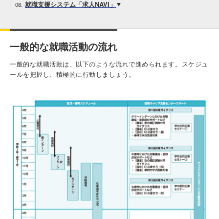
入試情報
就職支援システム「求人NAVI」
受験生の方
在学生・保証人の方
卒業生の方
一般的な就職活動の流れ
一般・企業の方
寄付・ご支援
アクセス
一般的な就職活動は、以下のような流れで進められます。スケジュ
ールを把握し、積極的に行動しましょう。
Pick Up
1. Action！x 工学院大学
2. 工学院大学ヒストリー