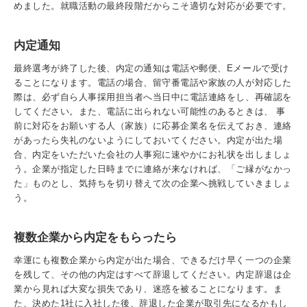
めました。就職活動の最終段階だからこそ適切な対応が必要です。
内定通知
最終選考が終了した後、内定の通知は電話や郵便、Eメールで受け
ることになります。電話の場合、留守番電話や家族の人が対応した
際は、必ず自ら人事採用担当者へ当日中に電話連絡をし、再確認を
してください。また、電話に出られない可能性のあるときは、 事
前に対応をお願いする人（家族）に応募企業名を伝えておき、連絡
があったら失礼のないようにしておいてください。内定が出た場
合、内定をいただいた会社の人事宛に速やかにお礼状を出しましょ
う。企業が指定した日時までに連絡が来なければ、「ご縁がなかっ
た」ものとし、気持ちを切り替えて次の企業へ挑戦していきましょ
う。
複数企業から内定をもらったら
幸運にも複数企業から内定が出た場合、できるだけ早く一つの企業
を残して、その他の内定はすべて辞退してください。内定辞退は企
業から見れば大変な損失であり、迷惑を被ることになります。ま
た、決めた1社に入社した後、辞退した企業が取引先になるかもし