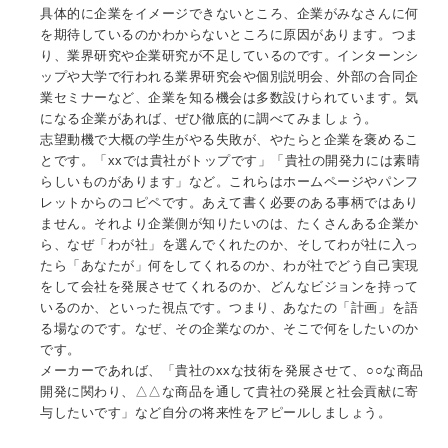
具体的に企業をイメージできないところ、企業がみなさんに何
を期待しているのかわからないところに原因があります。つま
り、業界研究や企業研究が不足しているのです。インターンシ
ップや大学で行われる業界研究会や個別説明会、外部の合同企
業セミナーなど、企業を知る機会は多数設けられています。気
になる企業があれば、ぜひ徹底的に調べてみましょう。
志望動機で大概の学生がやる失敗が、やたらと企業を褒めるこ
とです。「xxでは貴社がトップです」「貴社の開発力には素晴
らしいものがあります」など。これらはホームページやパンフ
レットからのコピペです。あえて書く必要のある事柄ではあり
ません。それより企業側が知りたいのは、たくさんある企業か
ら、なぜ「わが社」を選んでくれたのか、そしてわが社に入っ
たら「あなたが」何をしてくれるのか、わが社でどう自己実現
をして会社を発展させてくれるのか、どんなビジョンを持って
いるのか、といった視点です。つまり、あなたの「計画」を語
る場なのです。なぜ、その企業なのか、そこで何をしたいのか
です。
メーカーであれば、「貴社のxxな技術を発展させて、○○な商品
開発に関わり、△△な商品を通して貴社の発展と社会貢献に寄
与したいです」など自分の将来性をアピールしましょう。