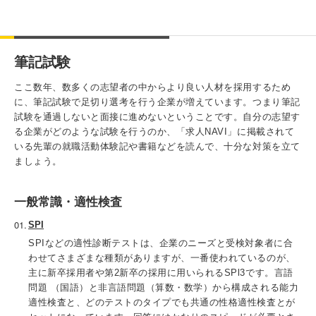
筆記試験
ここ数年、数多くの志望者の中からより良い人材を採用するため
に、筆記試験で足切り選考を行う企業が増えています。つまり筆記
試験を通過しないと面接に進めないということです。自分の志望す
る企業がどのような試験を行うのか、「求人NAVI」に掲載されて
いる先輩の就職活動体験記や書籍などを読んで、十分な対策を立て
ましょう。
一般常識・適性検査
SPI
SPIなどの適性診断テストは、企業のニーズと受検対象者に合
わせてさまざまな種類がありますが、一番使われているのが、
主に新卒採用者や第2新卒の採用に用いられるSPl3です。言語
問題 （国語）と非言語問題（算数・数学）から構成される能力
適性検査と、どのテストのタイプでも共通の性格適性検査とが