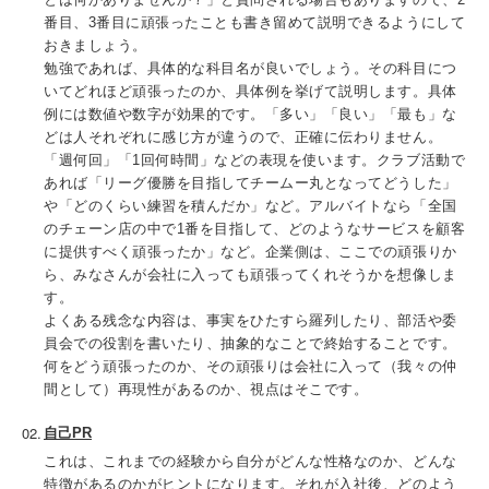
番目、3番目に頑張ったことも書き留めて説明できるようにして
おきましょう。
勉強であれば、具体的な科目名が良いでしょう。その科目につ
いてどれほど頑張ったのか、具体例を挙げて説明します。具体
例には数値や数字が効果的です。「多い」「良い」「最も」な
どは人それぞれに感じ方が違うので、正確に伝わりません。
「週何回」「1回何時間」などの表現を使います。クラブ活動で
あれば「リーグ優勝を目指してチームー丸となってどうした」
や「どのくらい練習を積んだか」など。アルバイトなら「全国
のチェーン店の中で1番を目指して、どのようなサービスを顧客
に提供すべく頑張ったか」など。企業側は、ここでの頑張りか
ら、みなさんが会社に入っても頑張ってくれそうかを想像しま
す。
よくある残念な内容は、事実をひたすら羅列したり、部活や委
員会での役割を書いたり、抽象的なことで終始することです。
何をどう頑張ったのか、その頑張りは会社に入って（我々の仲
間として）再現性があるのか、視点はそこです。
自己PR
これは、これまでの経験から自分がどんな性格なのか、どんな
特徴があるのかがヒントになります。それが入社後、どのよう