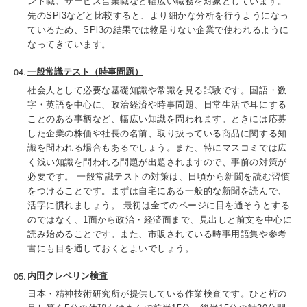
ント職、サービス営業職など幅広い職務を対象としています。
先のSPl3などと比較すると、より細かな分析を行うようになっ
ているため、SPl3の結果では物足りない企業で使われるように
なってきています。
一般常識テスト（時事問題）
社会人として必要な基礎知識や常識を見る試験です。国語・数
字・英語を中心に、政治経済や時事問題、日常生活で耳にする
ことのある事柄など、幅広い知識を問われます。ときには応募
した企業の株価や社長の名前、取り扱っている商品に関する知
識を問われる場合もあるでしょう。また、特にマスコミでは広
く浅い知識を問われる問題が出題されますので、事前の対策が
必要です。 一般常識テストの対策は、日頃から新聞を読む習慣
をつけることです。まずは自宅にある一般的な新聞を読んで、
活字に慣れましょう。 最初は全てのページに目を通そうとする
のではなく、1面から政治・経済面まで、見出しと前文を中心に
読み始めることです。また、市販されている時事用語集や参考
書にも目を通しておくとよいでしょう。
内田クレペリン検査
日本・精神技術研究所が提供している作業検査です。ひと桁の