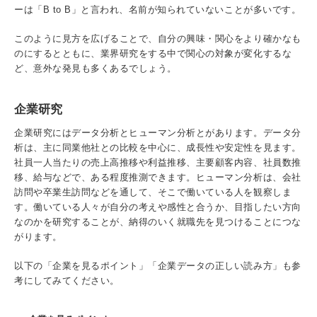
ーは「B to B」と言われ、名前が知られていないことが多いです。
このように見方を広げることで、自分の興味・関心をより確かなも
のにするとともに、業界研究をする中で関心の対象が変化するな
ど、意外な発見も多くあるでしょう。
企業研究
企業研究にはデータ分析とヒューマン分析とがあります。データ分
析は、主に同業他社との比較を中心に、成長性や安定性を見ます。
社員一人当たりの売上高推移や利益推移、主要顧客内容、社員数推
移、給与などで、ある程度推測できます。ヒューマン分析は、会社
訪問や卒業生訪問などを通して、そこで働いている人を観察しま
す。働いている人々が自分の考えや感性と合うか、目指したい方向
なのかを研究することが、納得のいく就職先を見つけることにつな
がります。
以下の「企業を見るポイント」「企業データの正しい読み方」も参
考にしてみてください。