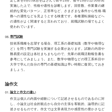
足し算を5分の休憩をはさんで前半15分、後半15分の計30分間
実施した上で、性格や適性を診断します。回答数、作業量の継
続的な変化パターン、正答率など、さまざまな条件から性格·職
務への適性などを見ようとする検査です。各種運転操縦などへ
の適性がよく関連すると言われており、就職試験の場でもよく
使われています。
専門試験
技術系職種を志望する場合、理工系の基礎知識（数学や物理な
ど）を問う専門試験を実施する企業があります。試験の内容や
難易度の設定は各社まちまちなので、先輩の就職活動報告書を
参考にしてみましょう。また、数学や物理などの理工系科目や
大学で学んだ自分の専門の基礎知識は早い時期に復習しておき
ましょう。
論作文
論文と作文の違い
作文は個人の内面や経験について記述させるものであるのに対
し、小論文は社会的観点から自分の主張を客観的、論理的に記
述させるものです。作文では文章表現力や感受性の豊かさなど