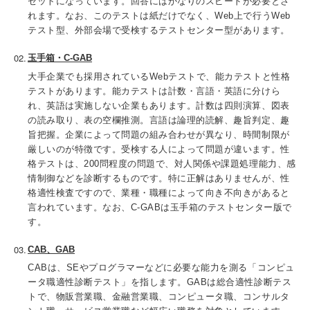
セットになっています。回答にはかなりのスピードが必要とさ
れます。なお、このテストは紙だけでなく、Web上で行うWeb
テスト型、外部会場で受検するテストセンター型があります。
玉手箱・C-GAB
大手企業でも採用されているWebテストで、能カテストと性格
テストがあります。能カテストは計数・言語・英語に分けら
れ、英語は実施しない企業もあります。計数は四則演算、図表
の読み取り、表の空欄推測。言語は論理的読解、趣旨判定、趣
旨把握。企業によって問題の組み合わせが異なり、時間制限が
厳しいのが特徴です。受検する人によって問題が違います。性
格テストは、200問程度の問題で、対人関係や課題処理能力、感
情制御などを診断するものです。特に正解はありませんが、性
格適性検査ですので、業種・職種によって向き不向きがあると
言われています。なお、C-GABは玉手箱のテストセンター版で
す。
CAB、GAB
CABは、SEやプログラマーなどに必要な能力を測る「コンピュ
ータ職適性診断テスト」を指します。GABは総合適性診断テス
トで、物販営業職、金融営業職、コンピュータ職、コンサルタ