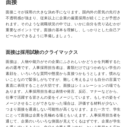
面接
面接こそが採用の大きな決め手になります。国内外の景気の先行き
不透明感が強まり、従来以上に企業の厳選採用が続くことが予想さ
れます。そのような就職状況の中では、いかに自分を売り込むかが
重要なポイントです。面接の基本を理解し、しっかりとした自己ア
ピールができるように準備しましょう。
面接は採用試験のクライマックス
面接は、人物や能力がその企業にふさわしいかどうかを判断するた
めの選考です。人事採用担当者は、書類だけではつかめない学生の
素顔を、いろいろな質問や態度から直接つかもうとします。慣れな
いことなので緊張しがちですが、難しく考えるよりも自分の言葉で
素直に表現することが大切です。面接はシミュレーションの場でも
あります。人事採用担当者は表情や発言、反応、マナーなどから、
仕事で活躍する皆さんの姿をイメージしています。もしその姿をイ
メージさせることができなかった場合は、評価する材料が少ない、
つまり面接を通過しない可能性が高くなります。また一方で、学生
にとって面接は企業を見極める場ともいえます。人事採用担当者を
通じて、企業のいろいろな側面が見えてくるはずです。企業が学生