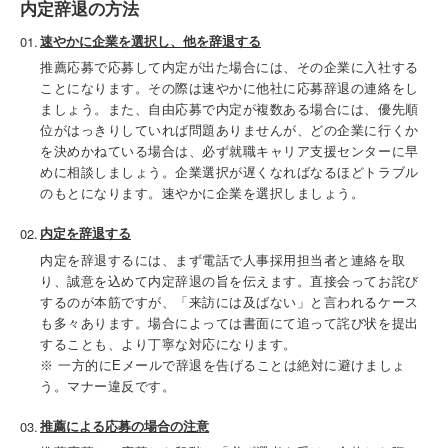
内定辞退の方法
速やかに企業を選択し、他を辞退する
推薦応募で応募して内定が出た場合には、その企業に入社する
ことになります。その際は速やかに他社に応募辞退の連絡をし
ましょう。また、自由応募で内定が複数ある場合には、優先順
位がはっきりしていれば問題ありませんが、どの企業に行くか
を決めかねている場合は、必ず就職キャリア支援センターに早
めに相談しましょう。企業選択が遅くなればなるほどトラブル
のもとになります。速やかに企業を選択しましょう。
内定を辞退する
内定を辞退するには、まず電話で人事採用担当者と連絡を取
り、誠意を込めて内定辞退の旨を伝えます。直接会ってお詫び
するのが本筋ですが、「来訪には及ばない」と言われるケース
も多々あります。場合によっては書面にて追って詫び状を提出
することも、より丁寧な対応になります。
※ 一方的にEメールで辞退を告げることは絶対に避けましょ
う。マナー違反です。
推薦による応募の場合の注意