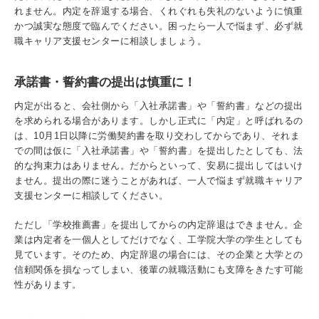
れません。内定を辞退する場合、くれぐれも失礼のないように慎重
かつ誠実な態度で臨んでください。困ったら一人で悩まず、必ず就
職キャリア支援センターに相談しましょう。
承諾書・誓約書の提出は慎重に！
内定が出ると、会社側から「入社承諾書」や「誓約書」などの提出
を求められる場合があります。しかし正式に「内定」と呼ばれるの
は、10月1日以降に労働契約書を取り交わしてからであり、それま
での間は仮に「入社承諾書」や「誓約書」を提出したとしても、法
的な拘束力はありません。だからといって、安易に提出してはいけ
ません。提出の際に迷うことがあれば、一人で悩まず就職キャリア
支援センターに相談してください。
ただし「学校推薦書」を提出してからの内定辞退はできません。企
業は内定者を一個人としてだけでなく、工学院大学の学生としても
見ています。そのため、内定辞退の場合には、その企業と大学との
信頼関係を損なってしまい、後輩の就職活動にも支障をきたす可能
性があります。