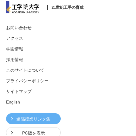
21世紀工手の育成
3. #KUTE VOICE エンジニアリーダーたちの声
お問い合わせ
アクセス
学園情報
4. 航空理工学専攻特設サイト
採用情報
5. 遠隔授業リンク集
このサイトについて
プライバシーポリシー
6. 寄付・ご支援
サイトマップ
English
遠隔授業リンク集
PC版を表示