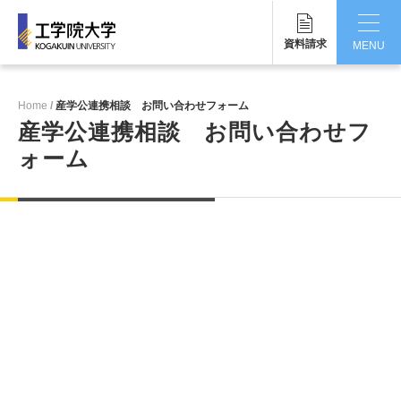
資料請求
MENU
CLOSE
Home
産学公連携相談 お問い合わせフォーム
工学院大学について
産学公連携相談 お問い合わせフ
ォーム
学部・大学院
学生生活
国際交流・留学
研究・産学連携
就職・キャリア
キャンパス