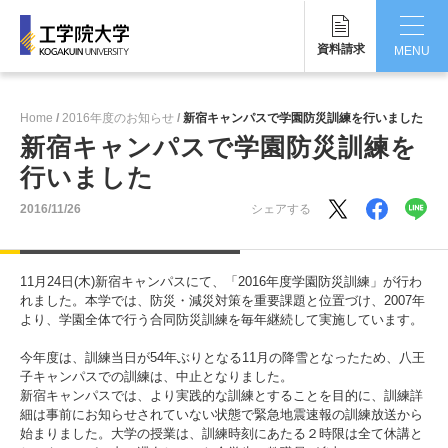
資料請求
MENU
CLOSE
Home
2016年度のお知らせ
新宿キャンパスで学園防災訓練を行いました
工学院大学について
新宿キャンパスで学園防災訓練を
行いました
学部・大学院
2016/11/26
シェアする
学生生活
国際交流・留学
11月24日(木)新宿キャンパスにて、「2016年度学園防災訓練」が行わ
れました。本学では、防災・減災対策を重要課題と位置づけ、2007年
研究・産学連携
より、学園全体で行う合同防災訓練を毎年継続して実施しています。
今年度は、訓練当日が54年ぶりとなる11月の降雪となったため、八王
就職・キャリア
子キャンパスでの訓練は、中止となりました。
新宿キャンパスでは、より実践的な訓練とすることを目的に、訓練詳
キャンパス
細は事前にお知らせされていない状態で緊急地震速報の訓練放送から
始まりました。大学の授業は、訓練時刻にあたる２時限は全て休講と