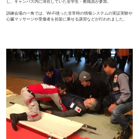
し、キャンパス内に滞在していた全学生・教職員が参加。
入試情報
訓練会場の一角では、Wi-Fi使った非常時の情報システムの実証実験や
心臓マッサージや受傷者を担架に乗せる講習などが行われました。
受験生の方
在学生・保証人の方
卒業生の方
一般・企業の方
寄付・ご支援
アクセス
Pick Up
1. Action！x 工学院大学
2. 工学院大学ヒストリー