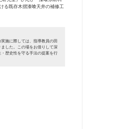
6. 寄付・ご支援
ける既存木摺漆喰天井の補修工
キャンパス・相談会
の実施に際しては、指導教員の田
試
りました。この場をお借りして深
ンフレット
性・歴史性を守る手法の提案を行