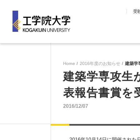
受
工学院大学について
学部・大学院
長期目標『VISION150』
工学院大学の教育
Home
2016年度のお知らせ
建築学
工学院大学について
先進工学部
建築学専攻生
SDGsへの取り組み
工学部
学園情報
建築学部
表報告書賞を
教育の質保証
情報学部
コンプライアンス
大学院 工学研究
2016/12/07
各種方針
教育推進機構
沿革
教員・研究室一覧
2016年10月14日に開催さ