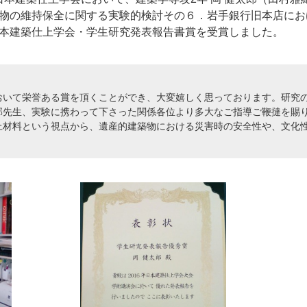
物の維持保全に関する実験的検討その６．岩手銀行旧本店にお
本建築仕上学会・学生研究発表報告書賞を受賞しました。
キャンパス
入試情報
した就職
新宿キャンパス
入試情報
八王子キャンパス
オープン
おいて栄誉ある賞を頂くことができ、大変嬉しく思っております。研究
皆さま
施設案内
大学院入
部先生、実験に携わって下さった関係各位より多大なご指導ご鞭撻を賜
ま
動画・パ
上材料という視点から、遺産的建築物における災害時の安全性や、文化