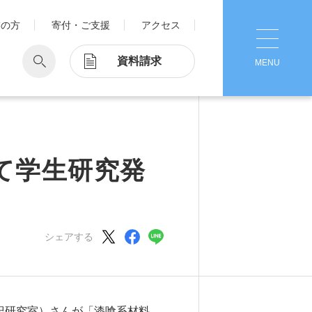
業の方
寄付・ご支援
アクセス
資料請求
MENU
CLOSE
学
Pick Up
学が考える国際交流
1. Action！x 工学院大学
て学生研究発
ッド留学®
マット留学
2. 工学院大学ヒストリー
ス・アテンディン
グラム
シェアする
注意
3. #KUTE VOICE エンジニアリー
ダーたちの声
4. 航空理工学専攻特設サイト
5. 遠隔授業リンク集
雅紀研究室）さんが「漆喰系材料