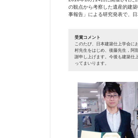
の観点から考察した遺産的建築
事報告」による研究発表で、日
研究・産学連携
就職・キャリア
研究支援ポータルサイト
学び・研究を活か
受賞コメント
教員・研究室情報
就職実績
このたび、日本建築仕上学会に
産学共同研究センター
在学生・保護者の
村先生をはじめ、後藤先生，阿
（CORC）
採用担当者の皆さ
謝申し上げます。今後も建築仕
総合研究所
ってまいります。
卒業生の皆さま
スタートアップ支援
各種アンケート
ISDCプログラム
高大連携・地域連携