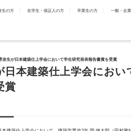
験生の方
在学生・保証人の方
卒業生の方
一般・企
学生生活
国際交流・留
キャンパスライフ
工学院大
専攻生が日本建築仕上学会において学生研究発表報告書賞を受賞
とは
シラバス・学生便覧
が日本建築仕上学会におい
ハイブリ
授業・学習について
ディプロ
お金・保険に関すること
受賞
キャンパ
大学生活サポート
グ・プロ
科
学習支援センター
渡航時の
課外活動一覧
学生団体ポータルサイト
「SHAiR」
遠隔授業リンク集
れた日本建築仕上学会において、建築学専攻2年 岡 健太郎（田村