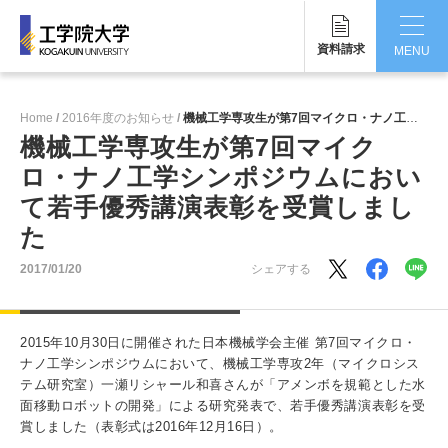
資料請求
MENU
CLOSE
Home
2016年度のお知らせ
機械工学専攻生が第7回マイクロ・ナノ工学シンポジウムにおいて若手優秀講演表彰を受賞しました
工学院大学について
機械工学専攻生が第7回マイク
ロ・ナノ工学シンポジウムにおい
学部・大学院
て若手優秀講演表彰を受賞しまし
学生生活
た
国際交流・留学
2017/01/20
シェアする
研究・産学連携
2015年10月30日に開催された日本機械学会主催 第7回マイクロ・
就職・キャリア
ナノ工学シンポジウムにおいて、機械工学専攻2年（マイクロシス
テム研究室）一瀬リシャール和喜さんが「アメンボを規範とした水
面移動ロボットの開発」による研究発表で、若手優秀講演表彰を受
キャンパス
賞しました（表彰式は2016年12月16日）。