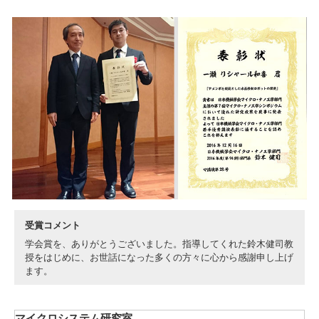
入試情報
受験生の方
在学生・保証人の方
卒業生の方
一般・企業の方
寄付・ご支援
アクセス
Pick Up
1. Action！x 工学院大学
受賞コメント
学会賞を、ありがとうございました。指導してくれた鈴木健司教
授をはじめに、お世話になった多くの方々に心から感謝申し上げ
ます。
2. 工学院大学ヒストリー
マイクロシステム研究室