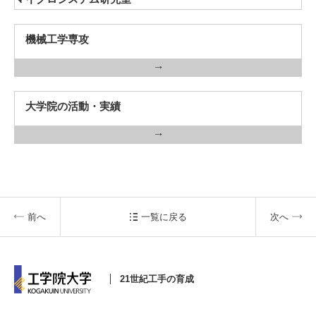
機械工学専攻
3. #KUTE VOICE エンジニアリーダーたちの声
大学院の活動・実績
4. 航空理工学専攻特設サイト
5. 遠隔授業リンク集
6. 寄付・ご支援
前へ
一覧に戻る
次へ
21世紀工手の育成