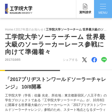
資料請求
MENU
CLOSE
Home
2017年度のお知らせ
工学院大学ソーラーチーム 世界最大級のソーラーカーレース参戦に向けて準備着々
工学院大学について
工学院大学ソーラーチーム 世界最
大級のソーラーカーレース参戦に
学部・大学院
向けて準備着々
学生生活
2017/10/05
シェアする
国際交流・留学
「2017ブリヂストンワールドソーラーチャレ
研究・産学連携
ンジ」 10/8開幕
就職・キャリア
工学院大学（学長：佐藤 光史、所在地：東京都新宿区／八王子市）の
学生プロジェクトである『工学院大学ソーラーチーム』が、10月8日
キャンパス
に開幕する世界最大級のソーラーカーレース「2017ブリヂストンワー
ルドソーラーチャレンジ」参戦のため、スタート地点となるダーウィ