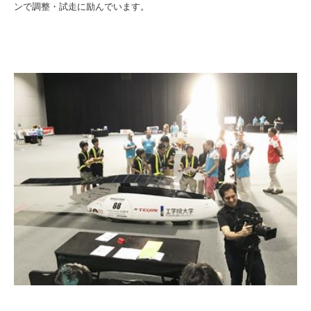
入試情報
ンで調整・試走に励んでいます。
受験生の方
在学生・保証人の方
卒業生の方
一般・企業の方
寄付・ご支援
アクセス
Pick Up
1. Action！x 工学院大学
2. 工学院大学ヒストリー