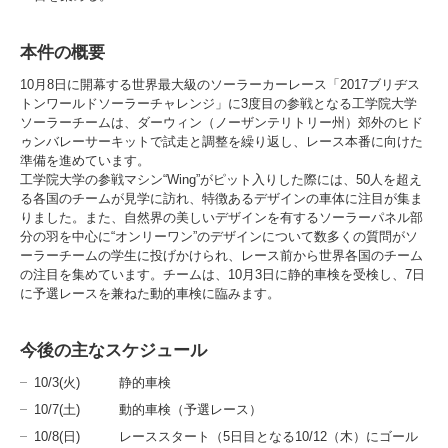
本件の概要
10月8日に開幕する世界最大級のソーラーカーレース「2017ブリヂス
トンワールドソーラーチャレンジ」に3度目の参戦となる工学院大学
ソーラーチームは、ダーウィン（ノーザンテリトリー州）郊外のヒド
ゥンバレーサーキットで試走と調整を繰り返し、レース本番に向けた
準備を進めています。
工学院大学の参戦マシン“Wing”がピット入りした際には、50人を超え
る各国のチームが見学に訪れ、特徴あるデザインの車体に注目が集ま
りました。また、自然界の美しいデザインを有するソーラーパネル部
分の羽を中心に“オンリーワン”のデザインについて数多くの質問がソ
ーラーチームの学生に投げかけられ、レース前から世界各国のチーム
の注目を集めています。チームは、10月3日に静的車検を受検し、7日
に予選レースを兼ねた動的車検に臨みます。
今後の主なスケジュール
10/3(火) 静的車検
10/7(土) 動的車検（予選レース）
10/8(日) レーススタート（5日目となる10/12（木）にゴール