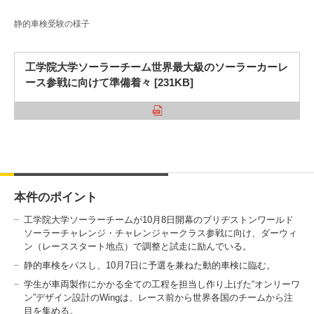
静的車検受験の様子
3. #KUTE VOICE エンジニアリーダーたちの声
工学院大学ソーラーチーム世界最大級のソーラーカーレ
ース参戦に向けて準備着々 [231KB]
4. 航空理工学専攻特設サイト
5. 遠隔授業リンク集
6. 寄付・ご支援
本件のポイント
工学院大学ソーラーチームが10月8日開幕のブリヂストンワールド
ソーラーチャレンジ・チャレンジャークラス参戦に向け、ダーウィ
ン（レーススタート地点）で調整と試走に励んでいる。
静的車検をパスし、10月7日に予選を兼ねた動的車検に臨む。
学生が車両製作にかかる全ての工程を担当し作り上げた“オンリーワ
ン”デザイン設計のWingは、レース前から世界各国のチームから注
目を集める。