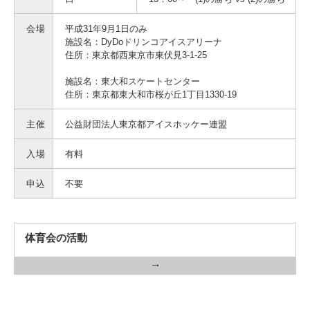
会場
平成31年9月1日のみ
施設名：DyDoドリンコアイスアリーナ
住所：東京都西東京市東伏見3-1-25
3. #KUTE VOICE エンジニアリーダーたちの声
施設名：東大和スケートセンター
住所：東京都東大和市桜が丘1丁目1330-19
4. 航空理工学専攻特設サイト
主催
公益財団法人東京都アイスホッケー連盟
5. 遠隔授業リンク集
入場
有料
申込
不要
6. 寄付・ご支援
体育会の活動