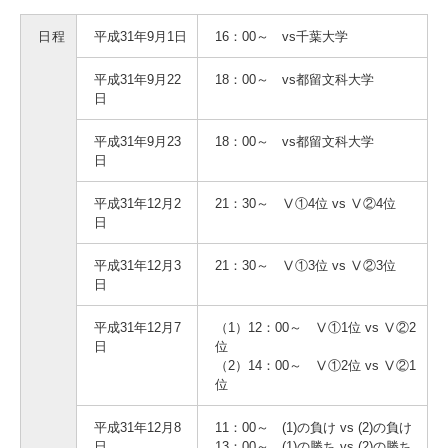
入試情報
日程
平成31年9月1日
16：00～ vs千葉大学
受験生の方
在学生・保証人の方
卒業生の方
平成31年9月22
18：00～ vs都留文科大学
日
一般・企業の方
寄付・ご支援
アクセス
平成31年9月23
18：00～ vs都留文科大学
日
平成31年12月2
21：30～ Ⅴ①4位 vs Ⅴ②4位
Pick Up
日
平成31年12月3
21：30～ Ⅴ①3位 vs Ⅴ②3位
日
1. Action！x 工学院大学
平成31年12月7
（1）12：00～ Ⅴ①1位 vs Ⅴ②2
日
位
（2）14：00～ Ⅴ①2位 vs Ⅴ②1
位
2. 工学院大学ヒストリー
平成31年12月8
11：00～ (1)の負け vs (2)の負け
日
13：00～ (1)の勝ち vs (2)の勝ち