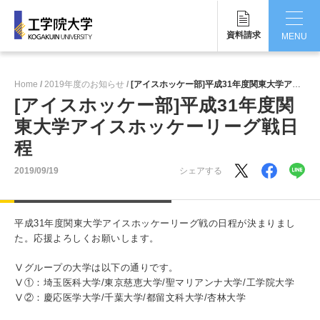
資料請求
MENU
CLOSE
Home
2019年度のお知らせ
[アイスホッケー部]平成31年度関東大学アイスホッケーリーグ戦日程
工学院大学について
[アイスホッケー部]平成31年度関
東大学アイスホッケーリーグ戦日
学部・大学院
程
学生生活
2019/09/19
シェアする
国際交流・留学
平成31年度関東大学アイスホッケーリーグ戦の日程が決まりまし
研究・産学連携
た。応援よろしくお願いします。
就職・キャリア
Ⅴグループの大学は以下の通りです。
Ⅴ①：埼玉医科大学/東京慈恵大学/聖マリアンナ大学/工学院大学
キャンパス
Ⅴ②：慶応医学大学/千葉大学/都留文科大学/杏林大学