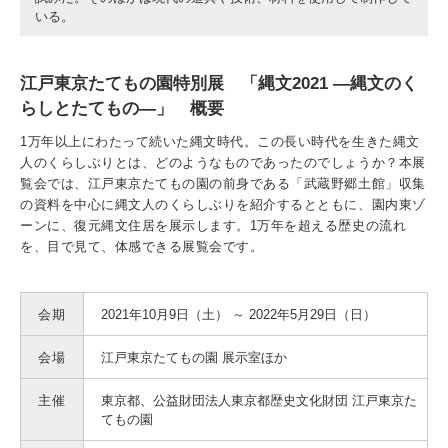
いる。
江戸東京たてもの園特別展 「縄文2021 —縄文のく
らしとたてもの—」 概要
1万年以上にわたって続いた縄文時代。この長い時代を生きた縄文
人のくらしぶりとは、どのようなものであったのでしょうか？本展
覧会では、江戸東京たてもの園の前身である「武蔵野郷土館」収集
の資料を中心に縄文人のくらしぶりを紹介するとともに、園内東ゾ
ーンに、復元縄文住居を展示します。1万年を超える歴史の流れ
を、目で見て、体感できる展覧会です。
会期
2021年10月9日（土） ～ 2022年5月29日（日）
会場
江戸東京たてもの園 展示室ほか
主催
東京都、公益財団法人東京都歴史文化財団 江戸東京た
てもの園