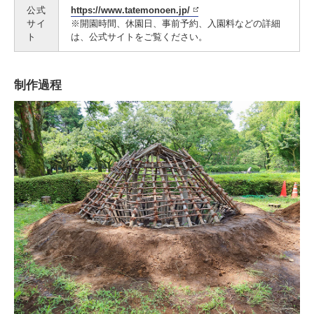
公式
https://www.tatemonoen.jp/
サイ
※開園時間、休園日、事前予約、入園料などの詳細
ト
は、公式サイトをご覧ください。
制作過程