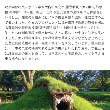
入試情報
建築学部建築デザイン学科大内田研究室(指導教員：大内田史郎教
授)の学部3・4年生18名が、土葺き竪穴住居の屋根を作る作業を行
受験生の方
在学生・保証人の方
卒業生の方
いました。住居の骨組みにヒノキの樹皮を敷き詰め、住居全体を土
で覆いました。今回のプロジェクトは江戸東京博物館の館長を務め
る藤森照信特任教授(建築学部)が設計・制作指揮を担当しており、
一般・企業の方
寄付・ご支援
アクセス
学生たちは制作過程で縄文時代の人々の暮らしや生きる知恵を学び
ました。大内田研究室では世界遺産や重要文化財などをはじめとし
た歴史的建造物の保存・再生デザインを研究しています。竪穴住居
は、日本の民家の特徴である土間の由来といわれており、学生たち
Pick Up
は縄文住居の復元を通して、日本文化や日本建築のルーツを学ぶ貴
重な機会になりました。
1. Action！x 工学院大学
2. 工学院大学ヒストリー