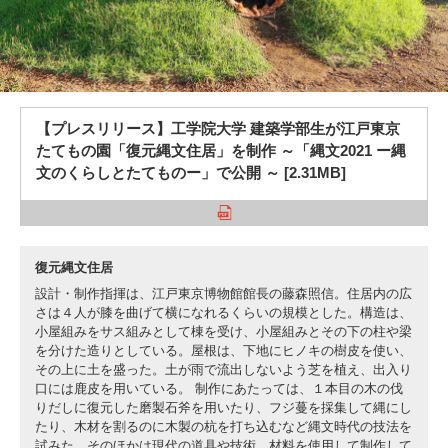
3. #KUTE VOICE エンジニアリーダーたちの声
【プレスリリース】工学院大学 建築学部生が江戸東京
たてもの園「復元縄文住居」を制作 ～「縄文2021 ー縄
文のくらしとたてものー」で公開 ～ [2.31MB]
4. 航空理工学専攻特設サイト
5. 遠隔授業リンク集
6. 寄付・ご支援
復元縄文住居
設計・制作指揮は、江戸東京博物館館長の藤森照信。住居内の広
さは４人が膝を曲げて横になれるくらいの規模とした。構造は、
小屋組みをサス組みとして棟を受け、小屋組みとその下の柱や梁
を分けた造りとしている。屋根は、下地にヒノキの樹皮を使い、
その上に土を盛った。土が雨で流出しないよう芝を植え、出入り
口には鹿皮を用いている。
制作にあたっては、１本目の木の伐
りだしに復元した磨製石斧を用いたり、フジ蔓を採集して縄にし
たり、木材を割るのに木製の杭を打ち込むなど縄文時代の技法を
試みた。そのほかは現代の道具や技術、材料を使用して制作して