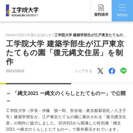
資料請求
MENU
CLOSE
Home
2021年度のお知らせ
工学院大学 建築学部生が江戸東京たてもの園「復元縄文住居」を制作
工学院大学について
工学院大学 建築学部生が江戸東京
たてもの園「復元縄文住居」を制
学部・大学院
作
学生生活
2021/10/12
シェアする
国際交流・留学
～ 「縄文2021 ー縄文のくらしとたてものー」で公開
研究・産学連携
～
就職・キャリア
工学院大学（学長：伊藤 慎一郎、所在地：東京都新宿区／八王子
市）建築学部生が、江戸東京たてもの園に展示される「復元縄文住
キャンパス
居」の制作に協力しました。10月9日から開幕した特別展「縄文
2021 ー縄文のくらしとたてものー」で屋外展示されています。