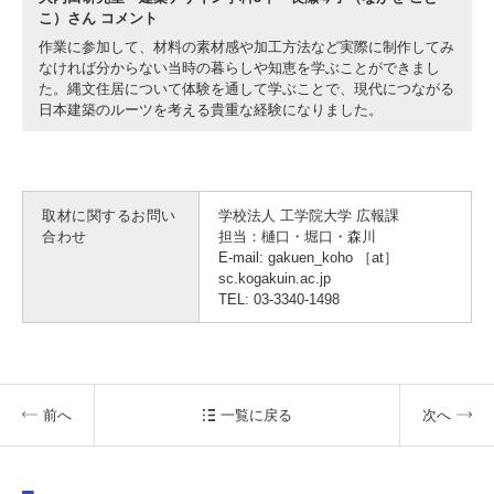
こ）さん コメント
作業に参加して、材料の素材感や加工方法など実際に制作してみ
なければ分からない当時の暮らしや知恵を学ぶことができまし
た。縄文住居について体験を通して学ぶことで、現代につながる
日本建築のルーツを考える貴重な経験になりました。
取材に関するお問い
学校法人 工学院大学 広報課
合わせ
担当：樋口・堀口・森川
E-mail: gakuen_koho ［at］
sc.kogakuin.ac.jp
TEL: 03-3340-1498
前へ
一覧に戻る
次へ