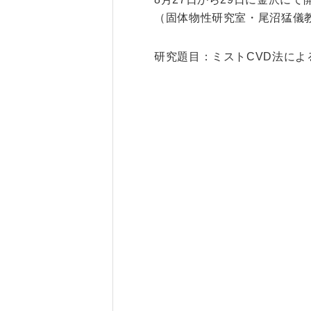
（固体物性研究室・尾沼猛儀教授）がOu
研究・産学連携
就職・キャリア
研究題目：ミストCVD法による岩塩
研究支援ポータルサイト
学び・研究を活か
教員・研究室情報
就職実績
産学共同研究センター
在学生・保護者の
（CORC）
採用担当者の皆さ
総合研究所
卒業生の皆さま
スタートアップ支援
各種アンケート
ISDCプログラム
高大連携・地域連携