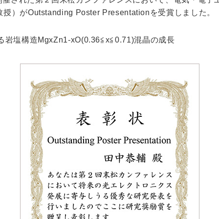
tstanding Poster Presentationを受賞しました。
キャンパス
入試情報
構造MgxZn1-xO(0.36≦x≦0.71)混晶の成長
した就職
新宿キャンパス
入試情報
八王子キャンパス
オープン
皆さま
施設案内
大学院入
ま
動画・パ