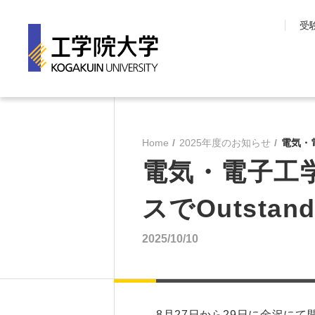
受
工学院大学について
学部・大学院
長期目標『VISION150』
工学院大学の教育
Home
2025年度のお知らせ
電気・電
工学院大学について
先進工学部
電気・電子工
SDGsへの取り組み
工学部
学園情報
建築学部
スでOutstandi
教育の質保証
情報学部
コンプライアンス
大学院 工学研究
2025/10/10
各種方針
教育推進機構
沿革
教員・研究室一覧
8月27日から29日に金沢に