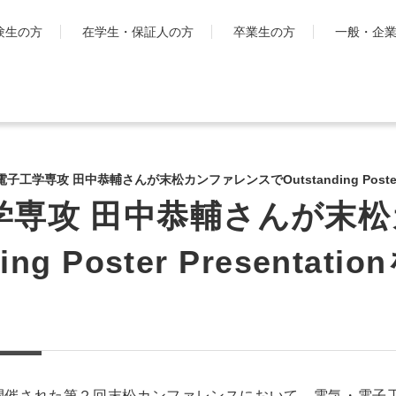
験生の方
在学生・保証人の方
卒業生の方
一般・企
学生生活
国際交流・留
キャンパスライフ
工学院大
子工学専攻 田中恭輔さんが末松カンファレンスでOutstanding Poster P
とは
シラバス・学生便覧
学専攻 田中恭輔さんが末
ハイブリ
授業・学習について
ディプロ
お金・保険に関すること
ng Poster Presentati
キャンパ
大学生活サポート
グ・プロ
科
学習支援センター
渡航時の
課外活動一覧
学生団体ポータルサイト
「SHAiR」
遠隔授業リンク集
て開催された第２回末松カンファレンスにおいて、電気・電子