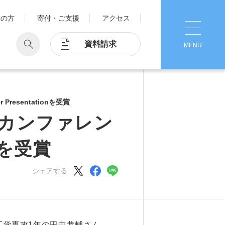
業の方
寄付・ご支援
アクセス
資料請求
MENU
CLOSE
学
Pick Up
学が考える国際交流
resentationを受賞
1. Action！x 工学院大学
松カンファレン
ッド留学®
マット留学
onを受賞
2. 工学院大学ヒストリー
ス・アテンディン
グラム
シェアする
注意
3. #KUTE VOICE エンジニアリー
ダーたちの声
4. 航空理工学専攻特設サイト
5. 遠隔授業リンク集
工学専攻1年の田中恭輔さん