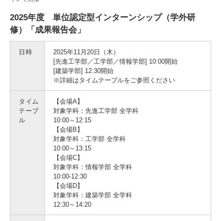
2025年度 単位認定型インターンシップ（学外研
修）「成果報告会」
3. #KUTE VOICE エンジニアリーダーたちの声
日時
2025年11月20日（木）
[先進工学部／工学部／情報学部] 10:00開始
[建築学部] 12:30開始
※詳細はタイムテーブルをご参照ください
4. 航空理工学専攻特設サイト
タイム
【会場A】
5. 遠隔授業リンク集
テーブ
対象学科：先進工学部 全学科
ル
10:00～12:15
【会場B】
6. 寄付・ご支援
対象学科：工学部 全学科
10:00～13:15
【会場C】
対象学科：情報学部 全学科
10:00-12:30
【会場D】
対象学科：建築学部 全学科
12:30～14:20