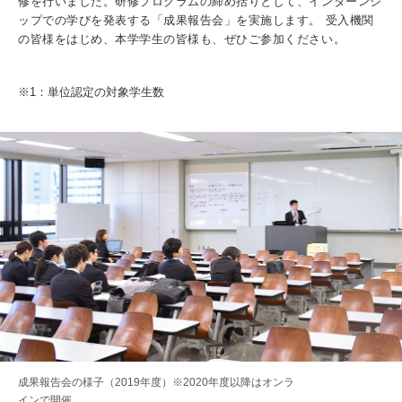
修を行いました。研修プログラムの締め括りとして、インターンシ
入試情報
ップでの学びを発表する「成果報告会」を実施します。 受入機関
の皆様をはじめ、本学学生の皆様も、ぜひご参加ください。
受験生の方
在学生・保証人の方
卒業生の方
※1：単位認定の対象学生数
一般・企業の方
寄付・ご支援
アクセス
Pick Up
1. Action！x 工学院大学
2. 工学院大学ヒストリー
成果報告会の様子（2019年度）※2020年度以降はオンラ
インで開催