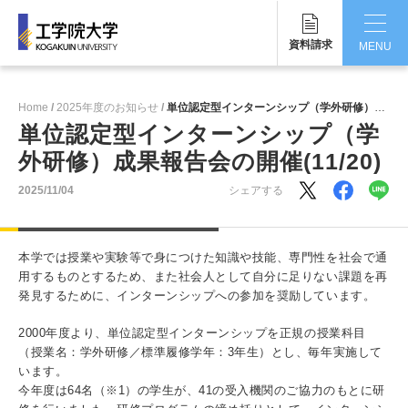
資料請求
MENU
CLOSE
Home
2025年度のお知らせ
単位認定型インターンシップ（学外研修）成果報告会の開催(11/20)
工学院大学について
単位認定型インターンシップ（学
外研修）成果報告会の開催(11/20)
学部・大学院
2025/11/04
シェアする
学生生活
国際交流・留学
本学では授業や実験等で身につけた知識や技能、専門性を社会で通
用するものとするため、また社会人として自分に足りない課題を再
研究・産学連携
発見するために、インターンシップへの参加を奨励しています。
就職・キャリア
2000年度より、単位認定型インターンシップを正規の授業科目
（授業名：学外研修／標準履修学年：3年生）とし、毎年実施して
キャンパス
います。
今年度は64名（※1）の学生が、41の受入機関のご協力のもとに研