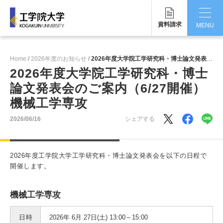
資料請求
MENU
CLOSE
Home
2026年度のお知らせ
2026年度大学院工学研究科・博士論文発表会のご案内（6/27開催）機械工学専攻
工学院大学について
2026年度大学院工学研究科・博士
論文発表会のご案内（6/27開催）
学部・大学院
機械工学専攻
学生生活
2026/06/16
シェアする
国際交流・留学
2026年度工学院大学工学研究科・博士論文発表会を以下の日程で
研究・産学連携
開催します。
就職・キャリア
機械工学専攻
キャンパス
日時
2026年 6月 27日(土) 13:00～15:00