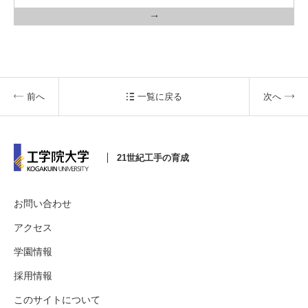
3. #KUTE VOICE エンジニアリーダーたちの声
前へ
一覧に戻る
次へ
4. 航空理工学専攻特設サイト
5. 遠隔授業リンク集
21世紀工手の育成
6. 寄付・ご支援
お問い合わせ
アクセス
学園情報
採用情報
このサイトについて