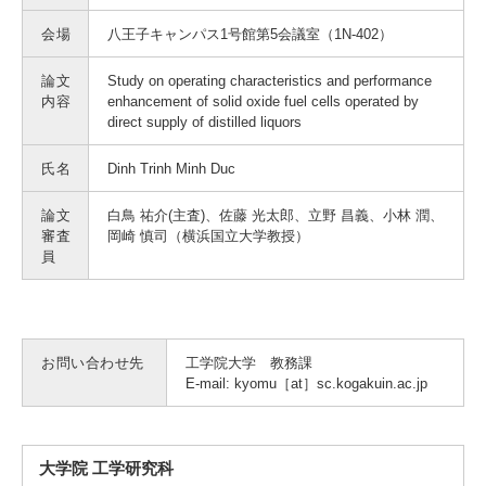
入試情報
会場
八王子キャンパス1号館第5会議室（1N-402）
受験生の方
在学生・保証人の方
卒業生の方
論文
Study on operating characteristics and performance
内容
enhancement of solid oxide fuel cells operated by
direct supply of distilled liquors
一般・企業の方
寄付・ご支援
アクセス
氏名
Dinh Trinh Minh Duc
論文
白鳥 祐介(主査)、佐藤 光太郎、立野 昌義、小林 潤、
Pick Up
審査
岡崎 慎司（横浜国立大学教授）
員
1. Action！x 工学院大学
お問い合わせ先
工学院大学 教務課
E-mail: kyomu［at］sc.kogakuin.ac.jp
2. 工学院大学ヒストリー
大学院 工学研究科