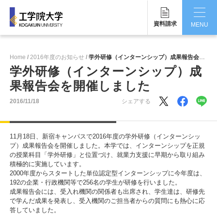
資料請求
MENU
CLOSE
Home
2016年度のお知らせ
学外研修（インターンシップ）成果報告会を開催しました
工学院大学について
学外研修（インターンシップ）成
果報告会を開催しました
学部・大学院
2016/11/18
シェアする
学生生活
国際交流・留学
11月18日、新宿キャンパスで2016年度の学外研修（インターンシッ
プ）成果報告会を開催しました。本学では、インターンシップを正規
研究・産学連携
の授業科目「学外研修」と位置づけ、就業力支援に早期から取り組み
積極的に実施しています。
2000年度からスタートした単位認定型インターンシップに今年度は、
就職・キャリア
192の企業・行政機関等で256名の学生が研修を行いました。
成果報告会には、受入れ機関の関係者も出席され、学生達は、研修先
キャンパス
で学んだ成果を発表し、受入機関のご担当者からの質問にも熱心に応
答していました。