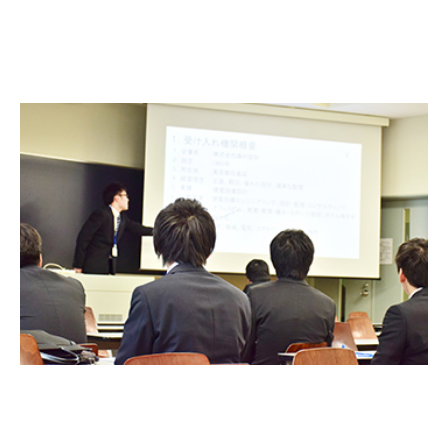
入試情報
受験生の方
在学生・保証人の方
卒業生の方
一般・企業の方
寄付・ご支援
アクセス
Pick Up
1. Action！x 工学院大学
2. 工学院大学ヒストリー