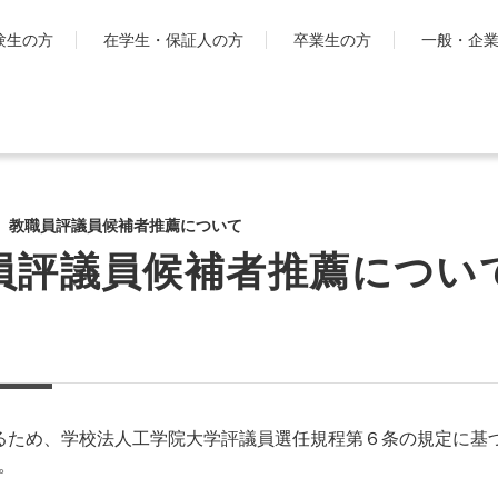
験生の方
在学生・保証人の方
卒業生の方
一般・企
学生生活
国際交流・留
キャンパスライフ
工学院大
】教職員評議員候補者推薦について
とは
シラバス・学生便覧
員評議員候補者推薦につい
ハイブリ
授業・学習について
ディプロ
お金・保険に関すること
キャンパ
大学生活サポート
グ・プロ
科
学習支援センター
渡航時の
課外活動一覧
学生団体ポータルサイト
るため、学校法人工学院大学評議員選任規程第６条の規定に基
「SHAiR」
。
遠隔授業リンク集