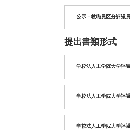
公示－教職員区分評議員候
研究・産学連携
就職・キャリア
研究支援ポータルサイト
学び・研究を活か
教員・研究室情報
就職実績
提出書類形式
産学共同研究センター
在学生・保護者の
（CORC）
採用担当者の皆さ
総合研究所
卒業生の皆さま
学校法人工学院大学評議員候
スタートアップ支援
各種アンケート
ISDCプログラム
高大連携・地域連携
学校法人工学院大学評議員
学校法人工学院大学評議員候