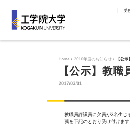
受
工学院大学について
学部・大学院
長期目標『VISION150』
工学院大学の教育
Home
2016年度のお知らせ
【公示
工学院大学について
先進工学部
【公示】教職
SDGsへの取り組み
工学部
学園情報
建築学部
2017/03/01
教育の質保証
情報学部
コンプライアンス
大学院 工学研究
各種方針
教育推進機構
沿革
教員・研究室一覧
教職員評議員に欠員が2名生じ
薦を下記のとおり受け付けます