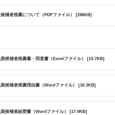
補者推薦について（PDFファイル） [296KB]
キャンパス
入試情報
した就職
新宿キャンパス
入試情報
八王子キャンパス
オープン
皆さま
施設案内
大学院入
ま
動画・パ
補者推薦書・同意書（Excelファイル） [15.7KB]
候補者推薦理由書（Wordファイル） [18.3KB]
補者経歴書（Wordファイル） [17.9KB]