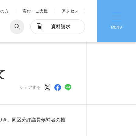
業の方
寄付・ご支援
アクセス
資料請求
MENU
CLOSE
学
Pick Up
学が考える国際交流
1. Action！x 工学院大学
て
ッド留学®
マット留学
シェアする
2. 工学院大学ヒストリー
ス・アテンディン
グラム
注意
3. #KUTE VOICE エンジニアリー
ダーたちの声
づき、同区分評議員候補者の推
4. 航空理工学専攻特設サイト
5. 遠隔授業リンク集