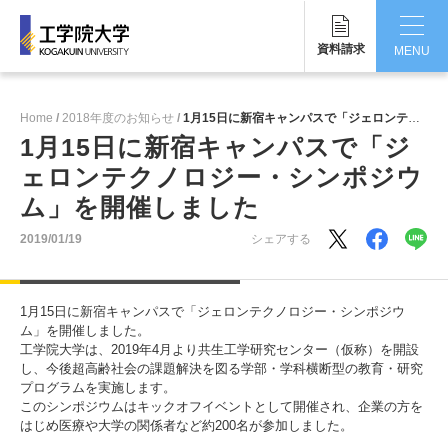
資料請求
MENU
CLOSE
Home
2018年度のお知らせ
1月15日に新宿キャンパスで「ジェロンテクノロジー・シンポジウム」を開催しました
工学院大学について
1月15日に新宿キャンパスで「ジ
ェロンテクノロジー・シンポジウ
学部・大学院
ム」を開催しました
学生生活
2019/01/19
シェアする
国際交流・留学
1月15日に新宿キャンパスで「ジェロンテクノロジー・シンポジウ
研究・産学連携
ム」を開催しました。
工学院大学は、2019年4月より共生工学研究センター（仮称）を開設
就職・キャリア
し、今後超高齢社会の課題解決を図る学部・学科横断型の教育・研究
プログラムを実施します。
このシンポジウムはキックオフイベントとして開催され、企業の方を
キャンパス
はじめ医療や大学の関係者など約200名が参加しました。