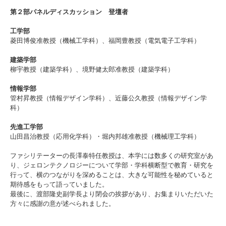
第２部パネルディスカッション 登壇者
工学部
菱田博俊准教授（機械工学科）、福岡豊教授（電気電子工学科）
3. #KUTE VOICE エンジニアリーダーたちの声
建築学部
柳宇教授（建築学科）、境野健太郎准教授（建築学科）
4. 航空理工学専攻特設サイト
情報学部
管村昇教授（情報デザイン学科）、近藤公久教授（情報デザイン学
科）
5. 遠隔授業リンク集
先進工学部
6. 寄付・ご支援
山田昌治教授（応用化学科）・堀内邦雄准教授（機械理工学科）
ファシリテーターの長澤泰特任教授は、本学には数多くの研究室があ
り、ジェロンテクノロジーについて学部・学科横断型で教育・研究を
行って、横のつながりを深めることは、大きな可能性を秘めていると
期待感をもって語っていました。
最後に、渡部隆史副学長より閉会の挨拶があり、お集まりいただいた
方々に感謝の意が述べられました。