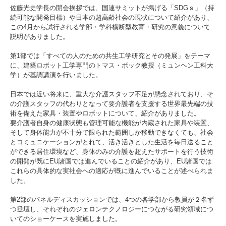
入試情報
佐藤光史学長の開会挨拶では、国連サミットが掲げる「SDGｓ」（持
続可能な開発目標）や日本の超高齢社会の現状について紹介があり、
この4月から試行される学部・学科横断型教育・研究の意義について
受験生の方
在学生・保証人の方
卒業生の方
説明がありました。
第1部では「すべての人のための共生工学研究とその発展」をテーマ
一般・企業の方
寄付・ご支援
アクセス
に、建築ロボット工学専門のトマス・ボック教授（ミュンヘン工科大
学）が基調講演を行いました。
日本では近い将来に、重大な介護スタッフ不足が懸念されており、そ
の介護スタッフの代わりとなって要介護者を支援する世界最先端の技
Pick Up
術を備えた家具・装置やロボットについて、紹介がありました。
要介護者自身の健康状態も管理可能な機能が内蔵された家具や装置、
そして身体能力が不十分で限られた範囲しか移動できなくても、社会
とコミュニケーションがとれて、活き活きとした生活を毎日送ること
1. Action！x 工学院大学
ができる居住環境など、身体のみの介護を超えたサポートを行う技術
の開発が既にEU諸国では進んでいることの紹介があり、EU諸国では
これらの具体的な実社会への適応が既に進んでいることが述べられま
した。
第2部のパネルディスカッションでは、4つの各学部から教員が２名ず
2. 工学院大学ヒストリー
つ登壇し、それぞれのジェロンテクノロジーにつながる研究領域につ
いてのショーケースを実施しました。