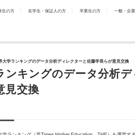
験生の方
在学生・保証人の方
卒業生の方
一般・企
学生生活
国際交流・留
キャンパスライフ
工学院大
世界大学ランキングのデータ分析ディレクターと佐藤学長らが意見交換
とは
シラバス・学生便覧
学ランキングのデータ分析
ハイブリ
授業・学習について
ディプロ
お金・保険に関すること
意見交換
キャンパ
大学生活サポート
グ・プロ
科
学習支援センター
渡航時の
課外活動一覧
学生団体ポータルサイト
「SHAiR」
遠隔授業リンク集
大学ランキング（英Times Higher Education、THE）を運営す