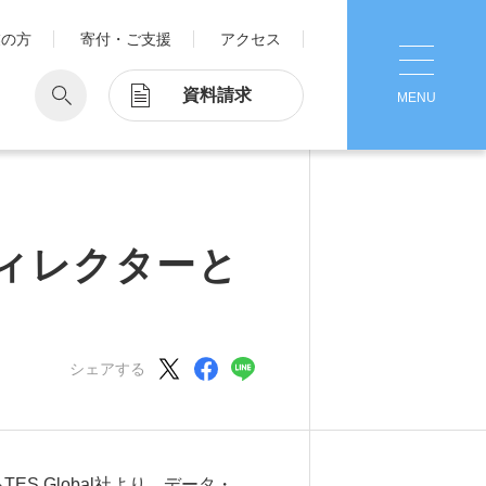
業の方
寄付・ご支援
アクセス
資料請求
MENU
CLOSE
学
Pick Up
学が考える国際交流
1. Action！x 工学院大学
ディレクターと
ッド留学®
マット留学
2. 工学院大学ヒストリー
ス・アテンディン
グラム
シェアする
注意
3. #KUTE VOICE エンジニアリー
ダーたちの声
4. 航空理工学専攻特設サイト
5. 遠隔授業リンク集
るTES Global社より、データ・