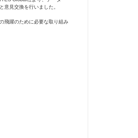
6. 寄付・ご支援
と意見交換を行いました。
の飛躍のために必要な取り組み
キャンパス・相談会
試
ンフレット