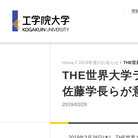
受
工学院大学について
学部・大学院
長期目標『VISION150』
工学院大学の教育
Home
2018年度のお知らせ
THE
工学院大学について
先進工学部
THE世界大
SDGsへの取り組み
工学部
学園情報
建築学部
佐藤学長らが
教育の質保証
情報学部
コンプライアンス
大学院 工学研究
2019/03/29
各種方針
教育推進機構
沿革
教員・研究室一覧
2019年3月28日(木)、THE世界