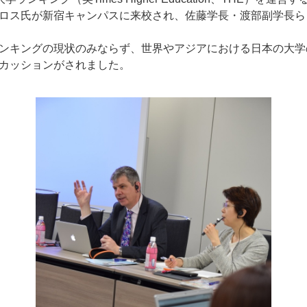
ロス氏が新宿キャンパスに来校され、佐藤学長・渡部副学長ら
キャンパス
入試情報
ンキングの現状のみならず、世界やアジアにおける日本の大学
カッションがされました。
した就職
新宿キャンパス
入試情報
八王子キャンパス
オープン
皆さま
施設案内
大学院入
ま
動画・パ