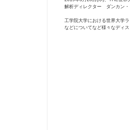
解析ディレクター ダンカン・
研究・産学連携
就職・キャリア
工学院大学における世界大学ラ
などについてなど様々なディス
研究支援ポータルサイト
学び・研究を活か
教員・研究室情報
就職実績
産学共同研究センター
在学生・保護者の
（CORC）
採用担当者の皆さ
総合研究所
卒業生の皆さま
スタートアップ支援
各種アンケート
ISDCプログラム
高大連携・地域連携