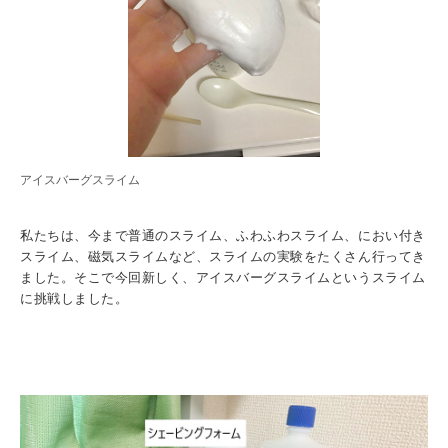
入試情報
受験生の方
在学生・保証人の方
卒業生の方
一般・企業の方
寄付・ご支援
アクセス
アイスバーグスライム
Pick Up
私たちは、今まで普通のスライム、ふわふわスライム、におい付き
スライム、磁気スライムなど、スライムの実験をたくさん行ってき
ました。そこで今回新しく、アイスバーグスライムというスライム
1. Action！x 工学院大学
に挑戦しました。
2. 工学院大学ヒストリー