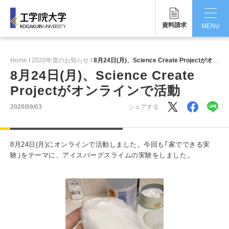
資料請求
MENU
CLOSE
Home
2020年度のお知らせ
8月24日(月)、Science Create Projectがオンラインで活動
工学院大学について
8月24日(月)、Science Create
Projectがオンラインで活動
学部・大学院
2020/09/03
シェアする
学生生活
国際交流・留学
8月24日(月)にオンラインで活動しました。今回も｢家でできる実
験｣をテーマに、アイスバーグスライムの実験をしました。
研究・産学連携
就職・キャリア
キャンパス