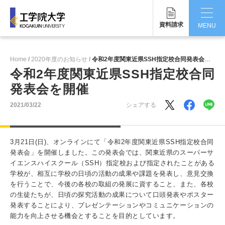
資料請求
MENU
CLOSE
Home
2020年度のお知らせ
令和2年度関東近県SSH指定校合同発表会を開催
工学院大学について
令和2年度関東近県SSH指定校合同
発表会を開催
学部・大学院
2021/03/22
シェアする
学生生活
国際交流・留学
3月21日(日)、オンラインにて「令和2年度関東近県SSH指定校合同
発表会」を開催しました。この発表会では、関東近県のスーパーサ
研究・産学連携
イエンスハイスクール（SSH）指定校および指定されたことがある
学校が、相互に学校の日頃の活動の成果や課題を発表し、意見交換
就職・キャリア
を行うことで、今後の各校の取組の発展に資すること、また、各校
の生徒たちが、日頃の探究活動の成果について口頭発表やポスター
キャンパス
発表することにより、プレゼンテーションやコミュニケーションの
能力を向上させる機会とすることを目的としています。