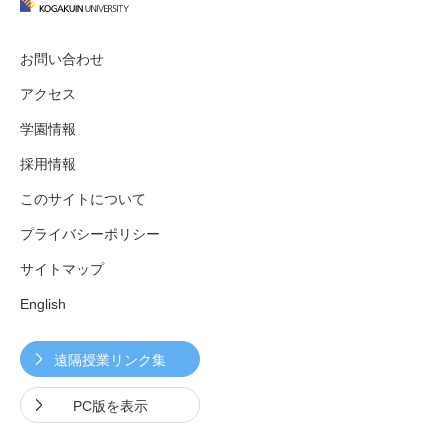
お問い合わせ
3. #KUTE VOICE エンジニアリーダーたちの声
アクセス
学園情報
採用情報
4. 航空理工学専攻特設サイト
このサイトについて
5. 遠隔授業リンク集
プライバシーポリシー
6. 寄付・ご支援
サイトマップ
English
遠隔授業リンク集
PC版を表示