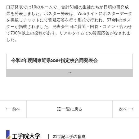
入試情報
口頭発表では10のルームで、合計51組の生徒たちが日頃の研究成
果を発表しました。ポスター発表は、Webサイトにポスターデータ
を掲載しチャットにて質疑応答を行う形式で行われ、574件のポス
受験生の方
在学生・保証人の方
卒業生の方
ターが掲載されました。発表会当日に質問・回答・コメント合わせ
て700件以上の投稿があり、リアルタイムでの質疑応答がなされま
一般・企業の方
寄付・ご支援
アクセス
した。
令和2年度関東近県SSH指定校合同発表会
Pick Up
1. Action！x 工学院大学
前へ
一覧に戻る
次へ
2. 工学院大学ヒストリー
21世紀工手の育成