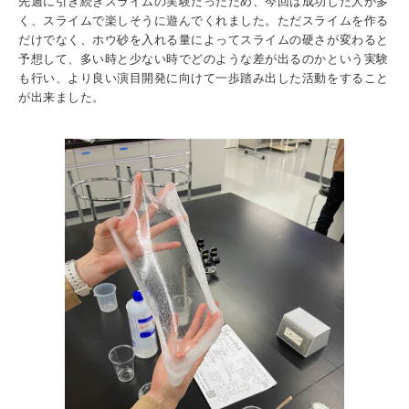
先週に引き続きスライムの実験だったため、今回は成功した人が多
入試情報
く、スライムで楽しそうに遊んでくれました。ただスライムを作る
だけでなく、ホウ砂を入れる量によってスライムの硬さが変わると
予想して、多い時と少ない時でどのような差が出るのかという実験
受験生の方
在学生・保証人の方
卒業生の方
も行い、より良い演目開発に向けて一歩踏み出した活動をすること
が出来ました。
一般・企業の方
寄付・ご支援
アクセス
Pick Up
1. Action！x 工学院大学
2. 工学院大学ヒストリー