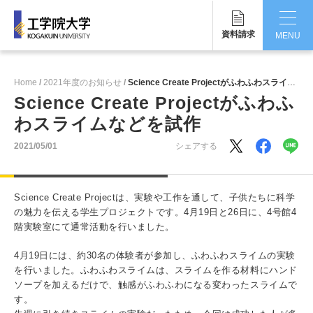
資料請求
MENU
CLOSE
Home
2021年度のお知らせ
Science Create Projectがふわふわスライムなどを試作
工学院大学について
Science Create Projectがふわふ
わスライムなどを試作
学部・大学院
2021/05/01
シェアする
学生生活
国際交流・留学
Science Create Projectは、実験や工作を通して、子供たちに科学
の魅力を伝える学生プロジェクトです。4月19日と26日に、4号館4
研究・産学連携
階実験室にて通常活動を行いました。
就職・キャリア
4月19日には、約30名の体験者が参加し、ふわふわスライムの実験
を行いました。ふわふわスライムは、スライムを作る材料にハンド
キャンパス
ソープを加えるだけで、触感がふわふわになる変わったスライムで
す。