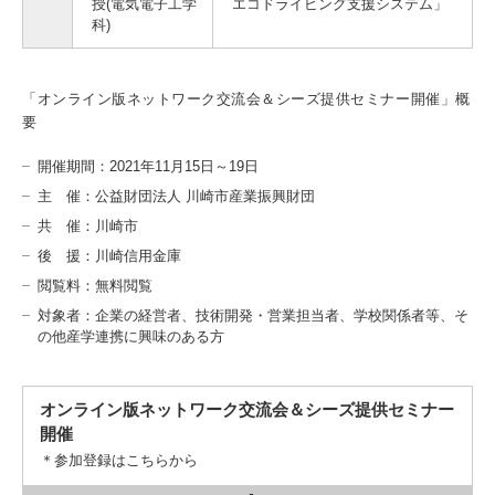
授(電気電子工学
エコドライビング支援システム」
科)
3. #KUTE VOICE エンジニアリーダーたちの声
「オンライン版ネットワーク交流会＆シーズ提供セミナー開催」概
要
開催期間：2021年11月15日～19日
4. 航空理工学専攻特設サイト
主 催：公益財団法人 川崎市産業振興財団
共 催：川崎市
5. 遠隔授業リンク集
後 援：川崎信用金庫
閲覧料：無料閲覧
6. 寄付・ご支援
対象者：企業の経営者、技術開発・営業担当者、学校関係者等、そ
の他産学連携に興味のある方
オンライン版ネットワーク交流会＆シーズ提供セミナー
開催
＊参加登録はこちらから