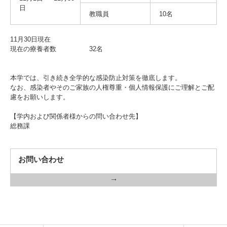
入試情報
日
教職員
10名
受験生の方
在学生・保証人の方
卒業生の方
11月30日現在
現在の療養者数 32名
一般・企業の方
寄付・ご支援
アクセス
本学では、引き続き全学的な感染防止対策を徹底します。
なお、感染者やそのご家族の人権尊重・個人情報保護にご理解とご配
慮をお願いします。
Pick Up
【学内および関係者様からの問い合わせ先】
総務課
1. Action！x 工学院大学
お問い合わせ
2. 工学院大学ヒストリー