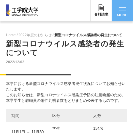
資料請求
MENU
CLOSE
Home
2022年度のお知らせ
新型コロナウイルス感染者の発生について
工学院大学について
新型コロナウイルス感染者の発生
について
学部・大学院
2022/12/02
学生生活
国際交流・留学
本学における新型コロナウイルス感染者発生状況についてお知らせい
たします。
研究・産学連携
このお知らせは、新型コロナウイルス感染症予防の注意喚起のため、
本学学生と教職員の陽性判明者数をとりまとめ公表するものです。
就職・キャリア
期間
区分
人数
キャンパス
学生
134名
11月1日 ～ 11月30