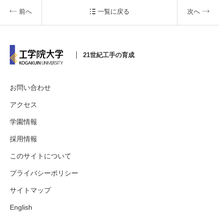
前へ
一覧に戻る
次へ
3. #KUTE VOICE エンジニアリーダーたちの声
21世紀工手の育成
4. 航空理工学専攻特設サイト
お問い合わせ
アクセス
5. 遠隔授業リンク集
学園情報
6. 寄付・ご支援
採用情報
このサイトについて
プライバシーポリシー
サイトマップ
English