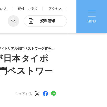
業の方
寄付・ご支援
アクセス
資料請求
MENU
CLOSE
学
Pick Up
学が考える国際交流
ィトリアル部門ベストワーク賞を受賞
1. Action！x 工学院大学
が日本タイポ
ッド留学®
マット留学
門ベストワー
2. 工学院大学ヒストリー
ス・アテンディン
グラム
注意
3. #KUTE VOICE エンジニアリー
ダーたちの声
シェアする
4. 航空理工学専攻特設サイト
5. 遠隔授業リンク集