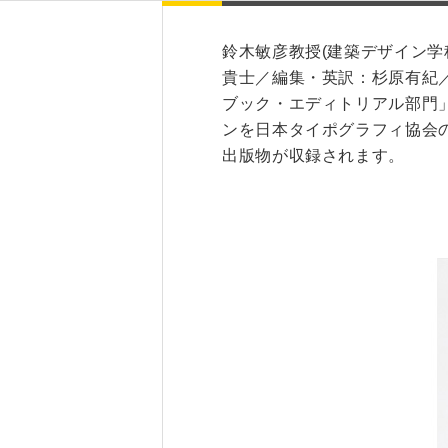
鈴木敏彦教授(建築デザイン学
研究・産学連携
就職・キャリア
貴士／編集・英訳：杉原有紀／
研究支援ポータルサイト
学び・研究を活か
ブック・エディトリアル部門
教員・研究室情報
ンを日本タイポグラフィ協会
就職実績
出版物が収録されます。
産学共同研究センター
在学生・保護者の
（CORC）
採用担当者の皆さ
総合研究所
卒業生の皆さま
スタートアップ支援
各種アンケート
ISDCプログラム
高大連携・地域連携