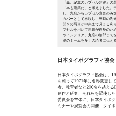
『黒川紀章のカプセル建築』の
「本も建築だ」と考えました。
し、丸窓からカプセル宣言の英
カバーとして再現し、当時の近
開きの写真が中央まで見える利
プセルを用いて黒川が自身のた
やインテリア、丸窓の細部まで
築のミームを多くの読者に伝え
日本タイポグラフィ協会
日本タイポグラフィ協会は、1
を願って1971年に名称変更
者、教育者など200名を越え
創作と研究、それらを駆使した
委員会を主体に、日本タイポグ
ミナーや展覧会の開催、タイポ