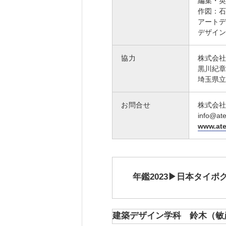
編集・英
作図：石
アートデ
デザイン
協力
株式会社MI
黒川紀章
埼玉県立
お問合せ
株式会社A
info@ate
www.ate
年鑑2023▶日本タイポ
建築デザイン学科 鈴木（敏