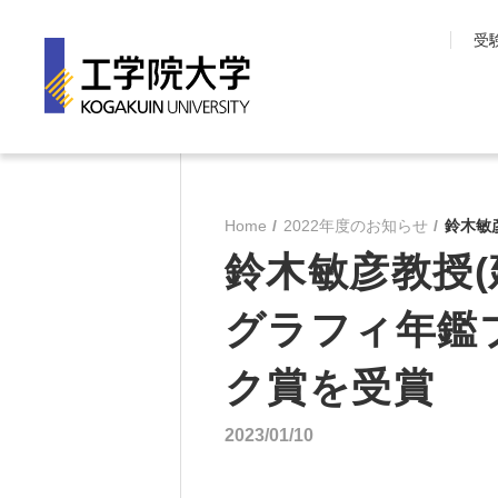
受
工学院大学について
学部・大学院
長期目標『VISION150』
工学院大学の教育
Home
2022年度のお知らせ
鈴木敏
工学院大学について
先進工学部
鈴木敏彦教授
SDGsへの取り組み
工学部
学園情報
建築学部
グラフィ年鑑
教育の質保証
情報学部
コンプライアンス
ク賞を受賞
大学院 工学研究
各種方針
教育推進機構
沿革
教員・研究室一覧
2023/01/10