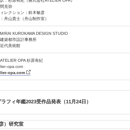
訳：杉原有紀（株式会社ATELIER OPA）
間克弥
ィレクション：鈴木敏彦
：舟山貴士（舟山制作室）
RAI KUROKAWA DESIGN STUDIO
建築都市設計事務所
近代美術館
TELIER OPA 杉原有紀
lier-opa.com
lier-opa.com
グラフィ年鑑2023受作品発表（11月24日）
彦）研究室