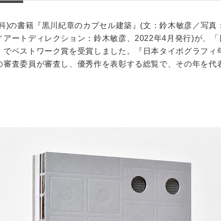
科)の書籍『黒川紀章のカプセル建築』(文：鈴木敏彦／写
キャンパス
入試情報
アートディレクション：鈴木敏彦、2022年4月発行)が、「
した就職
新宿キャンパス
入試情報
」でベストワーク賞を受賞しました。『日本タイポグラフィ
の審査委員が審査し、優秀作を表彰する総覧で、その年を代
八王子キャンパス
オープン
皆さま
施設案内
大学院入
ま
動画・パ