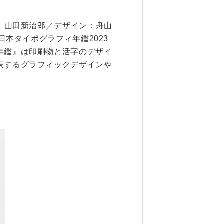
6. 寄付・ご支援
真：山田新治郎／デザイン：舟山
日本タイポグラフィ年鑑2023
年鑑』は印刷物と活字のデザイ
表するグラフィックデザインや
キャンパス・相談会
試
ンフレット