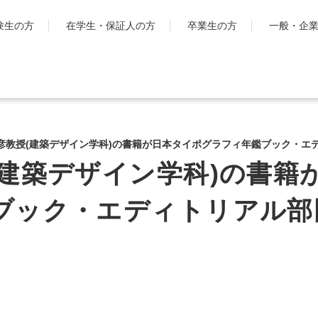
験生の方
在学生・保証人の方
卒業生の方
一般・企
学生生活
国際交流・留
キャンパスライフ
工学院大
彦教授(建築デザイン学科)の書籍が日本タイポグラフィ年鑑ブック・エデ
とは
シラバス・学生便覧
(建築デザイン学科)の書籍
ハイブリ
授業・学習について
ディプロ
お金・保険に関すること
ブック・エディトリアル部
キャンパ
大学生活サポート
グ・プロ
科
学習支援センター
渡航時の
課外活動一覧
学生団体ポータルサイト
「SHAiR」
遠隔授業リンク集