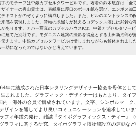
装丁のモチーフは中銀カプセルタワービルです。著者の鈴木敏彦は「全
デザイナーの舟山貴士は、表紙扉に厚口のボール紙を選び、エンボス加
文テキストがのぞくように構成しました。また、ビルのエントランスの
未来感を表現しました。背幅の糸綴りが見えるコデックス装には武骨な
点があります。カバー写真のカプセルハウスKは、中銀カプセルタワー
めに建てた別荘です。モダニズム建築の撮影を得意とする山田新治郎が
を伝えます。中銀カプセルタワービルは惜しまれながらも解体されまし
る一助になったのではないかと考えています。
964年に結成された日本レタリングデザイナー協会を母体とし
して生まれました。グラフィック・デザイナーはもとより、タイ
る国内・海外の会員で構成されています。文字、シンボルマーク
デザインを通してより良いコミュニケーションを追求していま
ラフィ年鑑の発行、雑誌『タイポグラフィックス・ティー』（
グラフィに関する研究、タイポグラフィ博物館設立の運動など