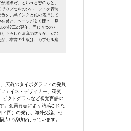
てが建築だ」という思想のもと、
工でカプセルのシルエットを表現
配色を、黒インクと銀の箔押しで
存在感と、ページが良く開き、見
ビルの竣工の翌年、同じ４つのカ
撮り下ろした写真の数々が、立地
たが、本書の出版は、カプセル建
て、広義のタイポグラフィの発展
プフェイス・デザイナー、研究
、ピクトグラムなど視覚言語の
す。会員有志により結成された
年4回）の発行、海外交流、セ
幅広い活動を行っています。