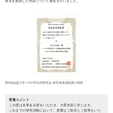
発光を観測した内容について報告を行いました。
3. #KUTE VOICE エンジニアリーダーたちの声
4. 航空理工学専攻特設サイト
5. 遠隔授業リンク集
6. 寄付・ご支援
第6回結晶工学ⅹISYSE合同研究会 研究発表奨励賞の賞状
受賞コメント
この度は名誉ある賞をいただき、大変光栄に存じます。
これまでの研究活動において、貴重なご助言とご指導をいた