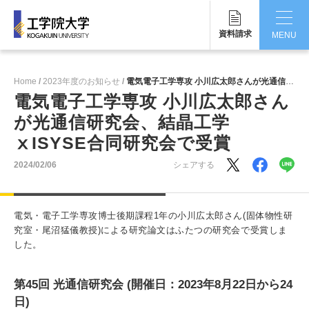
資料請求
MENU
CLOSE
Home
2023年度のお知らせ
電気電子工学専攻 小川広太郎さんが光通信研究会、結晶工学ⅹISYSE合同研究会で受賞
工学院大学について
電気電子工学専攻 小川広太郎さん
が光通信研究会、結晶工学
学部・大学院
ⅹISYSE合同研究会で受賞
学生生活
2024/02/06
シェアする
国際交流・留学
電気・電子工学専攻博士後期課程1年の小川広太郎さん(固体物性研
研究・産学連携
究室・尾沼猛儀教授)による研究論文はふたつの研究会で受賞しま
した。
就職・キャリア
キャンパス
第45回 光通信研究会 (開催日：2023年8月22日から24
日)