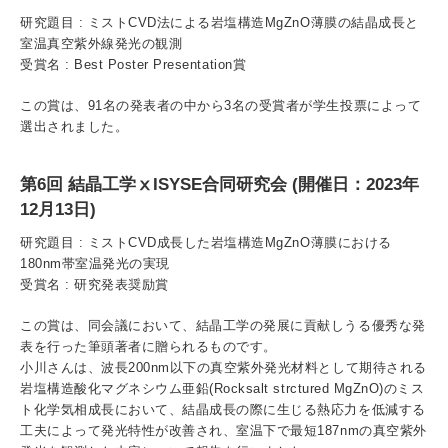
入試情報
研究題目 : ミストCVD法による岩塩構造MgZnO薄膜の結晶成長と
室温真空紫外線発光の観測
受賞名 : Best Poster Presentation賞
受験生の方
在学生・保証人の方
卒業生の方
この賞は、91名の発表者の中から3名の受賞者が学生投票によって
一般・企業の方
寄付・ご支援
アクセス
選出されました。
第6回 結晶工学ⅹISYSE合同研究会 (開催日：2023年
Pick Up
12月13日)
研究題目 : ミストCVD成長した岩塩構造MgZnO薄膜における
180nm帯室温発光の実現
受賞名 : 研究発表奨励賞
1. Action！x 工学院大学
この賞は、同会議において、結晶工学の発展に貢献しうる優秀な発
表を行った筆頭著者に贈られるものです。
小川さんは、波長200nm以下の真空紫外発光材料として期待される
岩塩構造酸化マグネシウム亜鉛(Rocksalt strctured MgZnO)のミス
ト化学気相成長において、結晶成長の際に生じる熱応力を低減する
2. 工学院大学ヒストリー
工夫によって発光特性が改善され、室温下で最短187nmの真空紫外