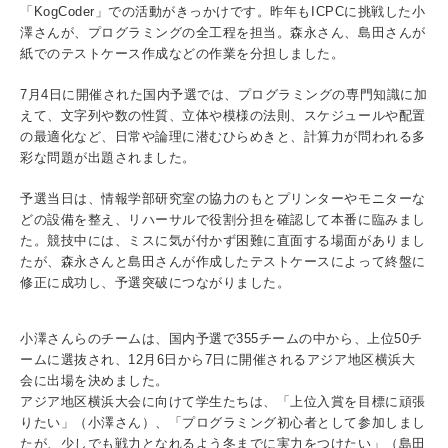
入試情報
「KogCoder」での活動がきっかけです。昨年もICPCに挑戦した小
澤さんが、プログラミングの全工程を担当。森永さん、島田さんが
紙でのテストケース作成などの作業を分担しました。
受験生の方
在学生・保証人の方
卒業生の方
7月4日に開催された国内予選では、プログラミングの専門知識に加
えて、文字列や数の性質、立体や模様の法則、スケジュールや配置
一般・企業の方
寄付・ご支援
アクセス
の最適化など、日常や論理に潜むひらめきと、計算力が問われる多
彩な問題が出題されました。
予選当日は、情報学部研究室の協力のもとプリンターやモニターな
Pick Up
どの設備を整え、リハーサルで役割分担を確認して本番に臨みまし
た。競技中には、ミスに気が付かず困難に直面する場面がありまし
たが、森永さんと島田さんが作成したテストケースによって終盤に
修正に成功し、予選突破につながりました。
1. Action！x 工学院大学
小澤さんらのチームは、国内予選で355チームの中から、上位50チ
ームに選抜され、12月6日から7日に開催されるアジア地区横浜大
会に出場を決めました。
アジア地区横浜大会に向けて学生たちは、「上位入賞を目標に頑張
2. 工学院大学ヒストリー
りたい」（小澤さん）、「プログラミング初心者として参加しまし
たが、少しでも戦力となれるよう冬までに実力をつけたい」（島田