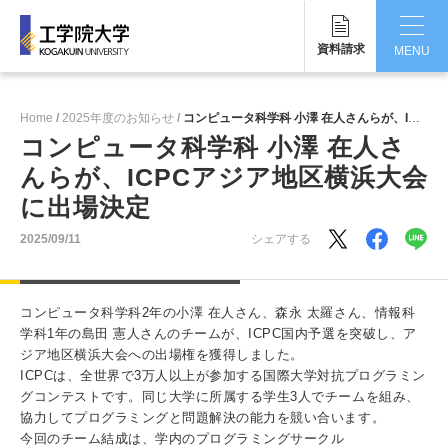
資料請求
MENU
CLOSE
Home
2025年度のお知らせ
コンピュータ科学科 小澤 在人さんらが、ICPCアジア地区横浜大会に出場決定
工学院大学について
コンピュータ科学科 小澤 在人さ
んらが、ICPCアジア地区横浜大会
学部・大学院
に出場決定
学生生活
2025/09/11
シェアする
国際交流・留学
コンピュータ科学科2年の小澤 在人さん、森永 太羅さん、情報科
研究・産学連携
学科1年の島田 憲人さんのチームが、ICPC国内予選を突破し、ア
ジア地区横浜大会への出場権を獲得しました。
就職・キャリア
ICPCは、全世界で3万人以上が参加する国際大学対抗プログラミン
グコンテストです。同じ大学に所属する学生3人でチームを組み、
キャンパス
協力してプログラミングと問題解決の能力を競い合います。
今回のチーム結成は、学内のプログラミングサークル