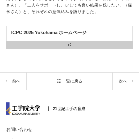
さん）、「二人をサポートし、少しでも良い結果を残したい」（森
永さん）と、それぞれの意気込みを語りました。
3. #KUTE VOICE エンジニアリーダーたちの声
ICPC 2025 Yokohama ホームページ
4. 航空理工学専攻特設サイト
5. 遠隔授業リンク集
前へ
一覧に戻る
次へ
6. 寄付・ご支援
21世紀工手の育成
お問い合わせ