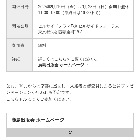
開催日時
2025年9月19日（金）～9月28日（日）会期中無休
11:00–19:00（最終日は16:00まで）
開催会場
ヒルサイドテラスF棟 ヒルサイドフォーラム
3. #KUTE VOICE エンジニアリーダーたちの声
東京都渋谷区猿楽町18-8
参加費
無料
4. 航空理工学専攻特設サイト
詳細
詳しくはこちらをご覧ください。
鹿島出版会 ホームページ
5. 遠隔授業リンク集
6. 寄付・ご支援
なお、10月からは京都に巡回し、入選者と審査員による公開プレゼ
ンテーションが行われる予定です。
こちらもふるってご参加ください。
鹿島出版会 ホームページ