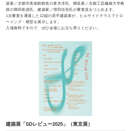
入試情報
築家／京都市美術館館長の青木淳氏、構造家／京都工芸繊維大学教
授の満田衛資氏、建築家／増田信吾氏が審査員をつとめます。
1次審査を通過した12組の若手建築家が、ヒルサイドテラスでドロ
受験生の方
在学生・保証人の方
卒業生の方
ーイング・模型を展示します。
入場無料ですので、ぜひ会場にお立ち寄りください。
一般・企業の方
寄付・ご支援
アクセス
Pick Up
1. Action！x 工学院大学
2. 工学院大学ヒストリー
建築展「SDレビュー2025」（東京展）