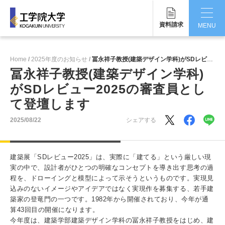
資料請求
MENU
CLOSE
Home
2025年度のお知らせ
冨永祥子教授(建築デザイン学科)がSDレビュー2025の審査員として登壇します
工学院大学について
冨永祥子教授(建築デザイン学科)
がSDレビュー2025の審査員とし
学部・大学院
て登壇します
学生生活
2025/08/22
シェアする
国際交流・留学
建築展「SDレビュー2025」は、実際に「建てる」という厳しい現
研究・産学連携
実の中で、設計者がひとつの明確なコンセプトを導き出す思考の過
程を、ドローイングと模型によって示そうというものです。実現見
就職・キャリア
込みのないイメージやアイデアではなく実現作を募集する、若手建
築家の登竜門の一つです。1982年から開催されており、今年が通
キャンパス
算43回目の開催になります。
今年度は、建築学部建築デザイン学科の冨永祥子教授をはじめ、建