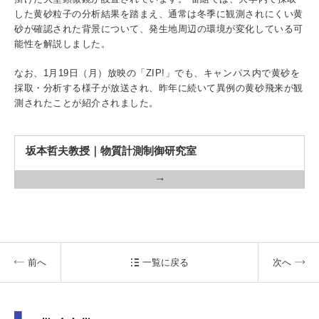
入試情報
した黄砂粒子の分析結果を踏まえ、通常は冬季に観測されにくい黄
砂が確認された背景について、発生地周辺の環境が変化している可
能性を解説しました。
受験生の方
在学生・保証人の方
卒業生の方
なお、1月19日（月）放映の「ZIP!」でも、キャンパス内で黄砂を
採取・分析する様子が放送され、昨年に続いて異例の黄砂飛来が観
一般・企業の方
寄付・ご支援
アクセス
測されたことが紹介されました。
Pick Up
坂本哲夫教授｜物質計測制御研究室
1. Action！x 工学院大学
前へ
一覧に戻る
次へ
2. 工学院大学ヒストリー