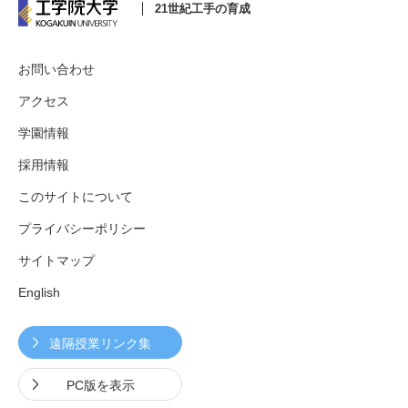
21世紀工手の育成
お問い合わせ
3. #KUTE VOICE エンジニアリーダーたちの声
アクセス
学園情報
4. 航空理工学専攻特設サイト
採用情報
このサイトについて
5. 遠隔授業リンク集
プライバシーポリシー
6. 寄付・ご支援
サイトマップ
English
遠隔授業リンク集
PC版を表示