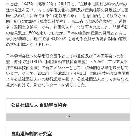
本会は、1947年（昭和22年）2月1日に、“自動車に関わる科学技術の
進歩発達を図り、もって学術文化の振興及び産業経済の発展並びに国
民生活の向上に寄与する”（定款第４条）ことを目的として設立され、
同年6月に文部省（現文部科学省）、商工省（現経済産業省）、運輸
3. #KUTE VOICE エンジニアリーダーたちの声
省（現国土交通省）から、社団法人として許可されました。発足当初
の会員数は1,500名余りでしたが、日本の自動車産業の発展とともに
会員が増加し、現在では 40,000名 を超える会員が所属する国内有数
の学術団体となりました。
4. 航空理工学専攻特設サイト
日本学術会議への学術研究団体としての登録及び日本工学会への加
盟、海外ではFISITA（国際自動車技術会連盟）・APAC（アジア太平
5. 遠隔授業リンク集
洋自動車技術会議）の有力メンバーとして、積極的な活動を展開して
います。そして、2011年（平成23年）4月1日、自動車技術会は内閣府
より公益社団法人への移行認定を受け、公益社団法人としてさらなる
6. 寄付・ご支援
発展へ向けて、新たなスタートを切りました。
公益社団法人 自動車技術会
自動運転制御研究室