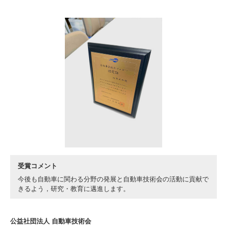
入試情報
受験生の方
在学生・保証人の方
卒業生の方
一般・企業の方
寄付・ご支援
アクセス
Pick Up
1. Action！x 工学院大学
受賞コメント
今後も自動車に関わる分野の発展と自動車技術会の活動に貢献で
きるよう，研究・教育に邁進します。
2. 工学院大学ヒストリー
公益社団法人 自動車技術会