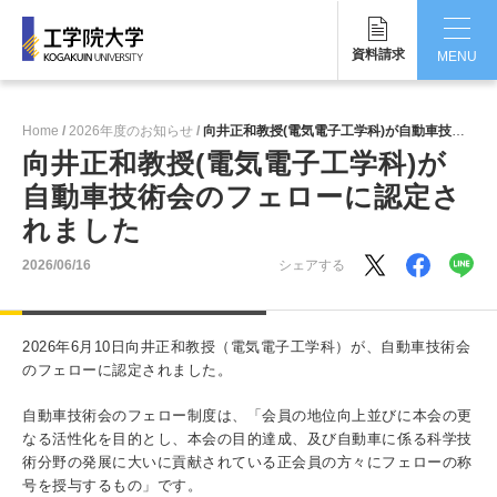
資料請求
MENU
CLOSE
Home
2026年度のお知らせ
向井正和教授(電気電子工学科)が自動車技術会のフェローに認定されました
工学院大学について
向井正和教授(電気電子工学科)が
自動車技術会のフェローに認定さ
学部・大学院
れました
学生生活
2026/06/16
シェアする
国際交流・留学
2026年6月10日向井正和教授（電気電子工学科）が、自動車技術会
研究・産学連携
のフェローに認定されました。
就職・キャリア
自動車技術会のフェロー制度は、「会員の地位向上並びに本会の更
なる活性化を目的とし、本会の目的達成、及び自動車に係る科学技
キャンパス
術分野の発展に大いに貢献されている正会員の方々にフェローの称
号を授与するもの」です。