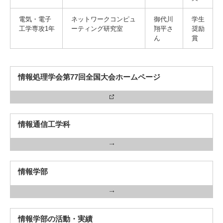
電気・電子
ネットワークコンピュ
御代川
学生
工学専攻1年
ーティング研究室
翔平さ
奨励
ん
賞
3. #KUTE VOICE エンジニアリーダーたちの声
情報処理学会第77回全国大会ホームページ
4. 航空理工学専攻特設サイト
5. 遠隔授業リンク集
情報通信工学科
6. 寄付・ご支援
情報学部
情報学部の活動・実績