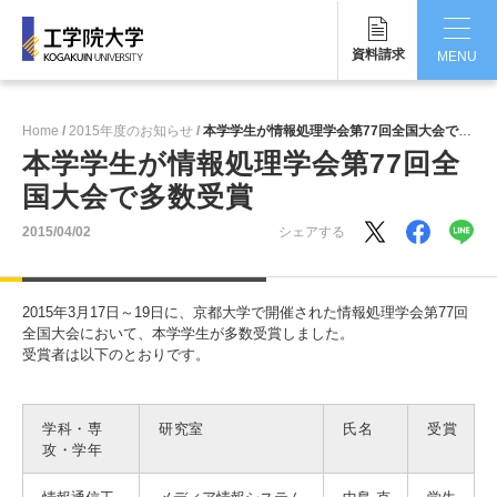
資料請求
MENU
CLOSE
Home
2015年度のお知らせ
本学学生が情報処理学会第77回全国大会で多数受賞
工学院大学について
本学学生が情報処理学会第77回全
国大会で多数受賞
学部・大学院
2015/04/02
シェアする
学生生活
国際交流・留学
2015年3月17日～19日に、京都大学で開催された情報処理学会第77回
全国大会において、本学学生が多数受賞しました。
研究・産学連携
受賞者は以下のとおりです。
就職・キャリア
学科・専
研究室
氏名
受賞
攻・学年
キャンパス