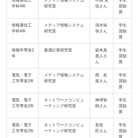
情報通信工
メディア情報システム
中島 克
学生
入試情報
学科4年
研究室
也さん
奨励
賞
受験生の方
在学生・保証人の方
卒業生の方
情報通信工
メディア情報システム
清水祐
学生
学科4年
研究室
弥さん
奨励
賞
一般・企業の方
寄付・ご支援
アクセス
情報学専攻2
最適計算研究室
坂本真
学生
年
貴人さ
奨励
ん
賞
Pick Up
電気・電子
メディア情報システム
西 友
学生
工学専攻2年
研究室
規さん
奨励
賞
1. Action！x 工学院大学
電気・電子
ネットワークコンピュ
神津智
学生
工学専攻2年
ーティング研究室
樹さん
奨励
賞
電気・電子
ネットワークコンピュ
若色
学生
2. 工学院大学ヒストリー
工学専攻2年
ーティング研究室
匠さん
奨励
賞