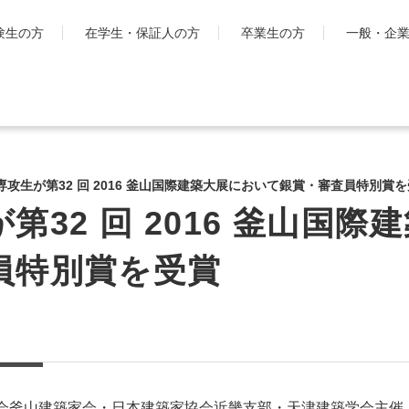
験生の方
在学生・保証人の方
卒業生の方
一般・企
学生生活
国際交流・留
キャンパスライフ
工学院大
専攻生が第32 回 2016 釜山国際建築大展において銀賞・審査員特別賞
とは
シラバス・学生便覧
第32 回 2016 釜山国
ハイブリ
授業・学習について
ディプロ
お金・保険に関すること
員特別賞を受賞
キャンパ
大学生活サポート
グ・プロ
科
学習支援センター
渡航時の
課外活動一覧
学生団体ポータルサイト
「SHAiR」
遠隔授業リンク集
協会釜山建築家会・日本建築家協会近畿支部・天津建築学会主催「第3