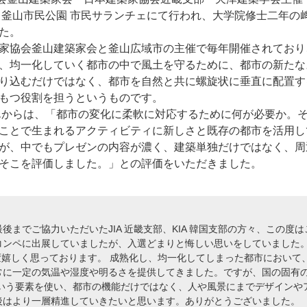
 釜山市民公園 市民サランチェにて行われ、大学院修士二年の
た。
キャンパス
入試情報
家協会釜山建築家会と釜山広域市の主催で毎年開催されており
、均一化していく都市の中で風土を守るために、都市の新たな
した就職
新宿キャンパス
入試情報
り込むだけではなく、都市を自然と共に螺旋状に垂直に配置す
八王子キャンパス
オープン
もつ役割を担うというものです。
皆さま
施設案内
大学院入
んからは、「都市の変化に柔軟に対応するために何が必要か。
ま
動画・パ
ことで生まれるアクティビティに新しさと既存の都市を活用し
が、中でもプレゼンの内容が濃く、建築単独だけではなく、周
そこを評価しました。」との評価をいただきました。
後までご協力いただいたJIA 近畿支部、KIA 韓国支部の方々、この度
コンペに出展していましたが、入選どまりと悔しい思いをしていました
変嬉しく思っております。 成熟化し、均一化してしまった都市において
常に一定の気温や湿度や明るさを提供してきました。ですが、国の固有
 という要素を使い、都市の機能だけではなく、人や風景にまでデザイン
後はより一層精進していきたいと思います。ありがとうございました。