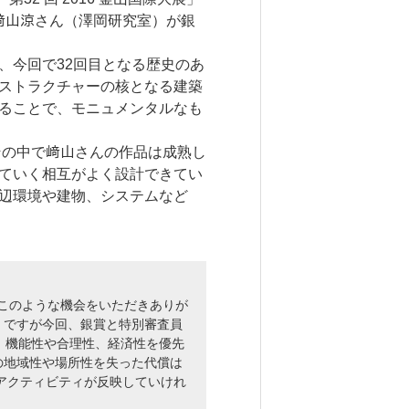
6. 寄付・ご支援
﨑山涼さん（澤岡研究室）が銀
、今回で32回目となる歴史のあ
ストラクチャーの核となる建築
ることで、モニュメンタルなも
キャンパス・相談会
試
その中で﨑山さんの作品は成熟し
ンフレット
ていく相互がよく設計できてい
辺環境や建物、システムなど
はこのような機会をいただきありが
。ですが今回、銀賞と特別審査員
、機能性や合理性、経済性を優先
の地域性や場所性を失った代償は
やアクティビティが反映していけれ