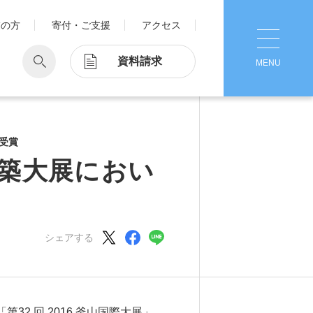
業の方
寄付・ご支援
アクセス
資料請求
MENU
CLOSE
学
Pick Up
学が考える国際交流
を受賞
1. Action！x 工学院大学
際建築大展におい
ッド留学®
マット留学
2. 工学院大学ヒストリー
ス・アテンディン
グラム
シェアする
注意
3. #KUTE VOICE エンジニアリー
ダーたちの声
4. 航空理工学専攻特設サイト
5. 遠隔授業リンク集
2 回 2016 釜山国際大展」