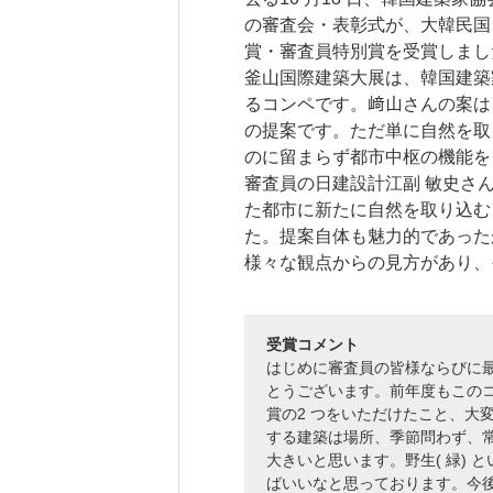
の審査会・表彰式が、大韓民国
賞・審査員特別賞を受賞しまし
研究・産学連携
就職・キャリア
釜山国際建築大展は、韓国建築
るコンペです。﨑山さんの案は
研究支援ポータルサイト
学び・研究を活か
の提案です。ただ単に自然を取
教員・研究室情報
就職実績
のに留まらず都市中枢の機能を
産学共同研究センター
在学生・保護者の
審査員の日建設計江副 敏史さ
（CORC）
採用担当者の皆さ
た都市に新たに自然を取り込む
総合研究所
卒業生の皆さま
た。提案自体も魅力的であった
スタートアップ支援
各種アンケート
様々な観点からの見方があり、
ISDCプログラム
高大連携・地域連携
受賞コメント
はじめに審査員の皆様ならびに最
とうございます。前年度もこの
賞の2 つをいただけたこと、大
する建築は場所、季節問わず、
大きいと思います。野生( 緑)
ばいいなと思っております。今