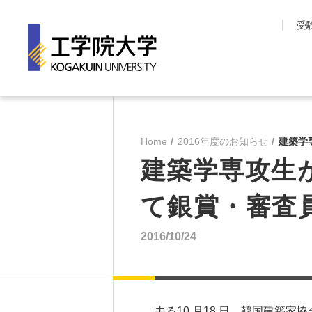
受
工学院大学について
学部・大学院
長期目標『VISION150』
工学院大学の教育
Home
2016年度のお知らせ
建築学
工学院大学について
先進工学部
建築学専攻生が
SDGsへの取り組み
工学部
学園情報
建築学部
て銀賞・審査
教育の質保証
情報学部
コンプライアンス
大学院 工学研究
2016/10/24
各種方針
教育推進機構
沿革
教員・研究室一覧
去る10 月18 日、韓国建築家