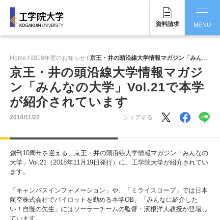
資料請求
MENU
CLOSE
Home
2018年度のお知らせ
京王・井の頭沿線大学情報マガジン「みんなの大学」Vol.21で本学が紹介されています
工学院大学について
京王・井の頭沿線大学情報マガジ
ン「みんなの大学」Vol.21で本学
学部・大学院
が紹介されています
学生生活
2018/11/22
シェアする
国際交流・留学
創刊10周年を迎える、京王・井の頭沿線大学情報マガジン「みんなの
研究・産学連携
大学」Vol.21（2018年11月19日発行）に、工学院大学が紹介されてい
ます。
就職・キャリア
「キャンパスインフォメーション」や、「ミライスコープ」では日本
航空株式会社でパイロットを勤める本学OB、「みんなに紹介した
キャンパス
い！自慢の先生」にはソーラーチームの監督・濱根洋人教授が登場し
ています。