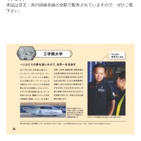
入試情報
本誌は京王・井の頭線全線の全駅で配布されていますので、ぜひご覧
下さい。
受験生の方
在学生・保証人の方
卒業生の方
一般・企業の方
寄付・ご支援
アクセス
Pick Up
1. Action！x 工学院大学
2. 工学院大学ヒストリー