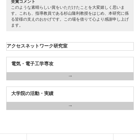
受賞コメント
このような素晴らしい賞をいただけたことを大変嬉しく思いま
す。これも、指導教員である杉山隆利教授をはじめ、本研究に係
る皆様の支えのおかげです。この場を借りて心より感謝申し上げ
ます。
3. #KUTE VOICE エンジニアリーダーたちの声
アクセスネットワーク研究室
4. 航空理工学専攻特設サイト
電気・電子工学専攻
5. 遠隔授業リンク集
6. 寄付・ご支援
大学院の活動・実績