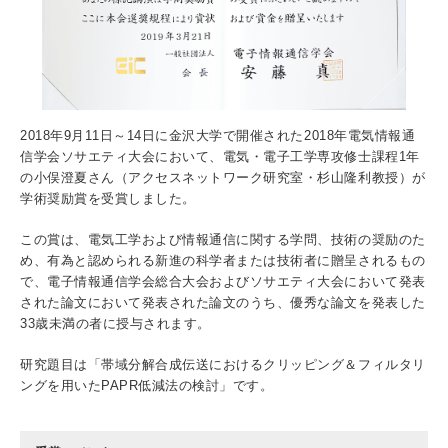
入試情報
受験生の方
在学生・保証人の方
卒業生の方
一般・企業の方
寄付・ご支援
アクセス
2018年9月11日～14日に金沢大学で開催された2018年電気情報通
信学会ソサエティ大会において、電気・電子工学専攻修士課程1年
の小俣澄夏さん（アクセスネットワーク研究室・杉山隆利教授）が
学術奨励賞を受賞しました。
Pick Up
この賞は、電気工学および情報通信に関する学問、技術の奨励のた
め、有為と認められる新進の科学者または技術者に贈呈されるもの
で、電子情報通信学会総合大会およびソサエティ大会において発表
1. Action！x 工学院大学
された論文において発表された論文のうち、優秀な論文を発表した
33歳未満の者に授与されます。
研究題目は「帯域分解合成伝送におけるクリッピング＆フィルタリ
ングを用いたPAPR低減法の検討」です。
2. 工学院大学ヒストリー