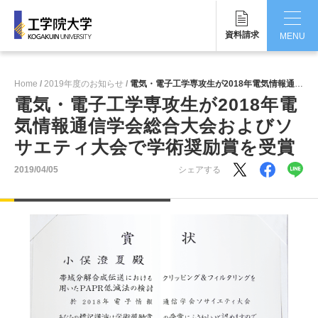
資料請求
MENU
CLOSE
Home
2019年度のお知らせ
電気・電子工学専攻生が2018年電気情報通信学会総合大会およびソサエティ大会で学術奨励賞を受賞
工学院大学について
電気・電子工学専攻生が2018年電
気情報通信学会総合大会およびソ
学部・大学院
サエティ大会で学術奨励賞を受賞
学生生活
2019/04/05
シェアする
国際交流・留学
研究・産学連携
就職・キャリア
キャンパス