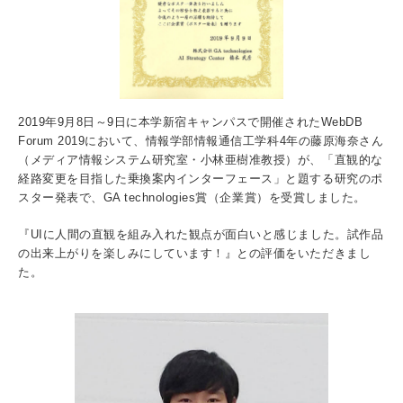
入試情報
受験生の方
在学生・保証人の方
卒業生の方
一般・企業の方
寄付・ご支援
アクセス
2019年9月8日～9日に本学新宿キャンパスで開催されたWebDB
Forum 2019において、情報学部情報通信工学科4年の藤原海奈さん
（メディア情報システム研究室・小林亜樹准教授）が、「直観的な
経路変更を目指した乗換案内インターフェース」と題する研究のポ
Pick Up
スター発表で、GA technologies賞（企業賞）を受賞しました。
『UIに人間の直観を組み入れた観点が面白いと感じました。試作品
の出来上がりを楽しみにしています！』との評価をいただきまし
1. Action！x 工学院大学
た。
2. 工学院大学ヒストリー