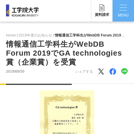
資料請求
MENU
CLOSE
Home
2019年度のお知らせ
情報通信工学科生がWebDB Forum 2019でGA technologies賞（企業賞）を受賞
工学院大学について
情報通信工学科生がWebDB
Forum 2019でGA technologies
学部・大学院
賞（企業賞）を受賞
学生生活
2019/09/30
シェアする
国際交流・留学
研究・産学連携
就職・キャリア
キャンパス