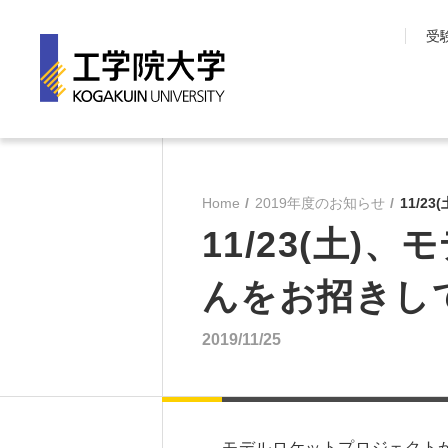
受
工学院大学について
学部・大学院
長期目標『VISION150』
工学院大学の教育
Home
2019年度のお知らせ
11/
工学院大学について
先進工学部
11/23(土
SDGsへの取り組み
工学部
学園情報
建築学部
んをお招きし
教育の質保証
情報学部
コンプライアンス
大学院 工学研究
2019/11/25
各種方針
教育推進機構
沿革
教員・研究室一覧
モデルロケットプロジェクトが1