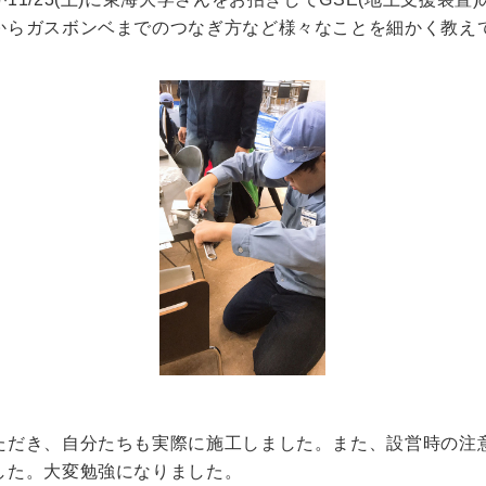
からガスボンベまでのつなぎ方など様々なことを細かく教え
キャンパス
入試情報
した就職
新宿キャンパス
入試情報
八王子キャンパス
オープン
皆さま
施設案内
大学院入
ま
動画・パ
ただき、自分たちも実際に施工しました。また、設営時の注
した。大変勉強になりました。