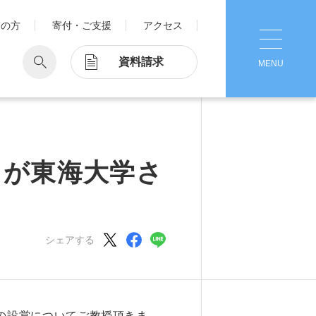
業の方
寄付・ご支援
アクセス
資料請求
MENU
CLOSE
学
Pick Up
学が考える国際交流
1. Action！x 工学院大学
トが東海大学さ
ッド留学®
マット留学
2. 工学院大学ヒストリー
ス・アテンディン
グラム
シェアする
注意
3. #KUTE VOICE エンジニアリー
ダーたちの声
4. 航空理工学専攻特設サイト
5. 遠隔授業リンク集
置)の設営についてご教授頂きま