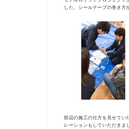
した。シールテープの巻き方
研究・産学連携
就職・キャリア
研究支援ポータルサイト
学び・研究を活か
教員・研究室情報
就職実績
産学共同研究センター
在学生・保護者の
（CORC）
採用担当者の皆さ
総合研究所
卒業生の皆さま
スタートアップ支援
各種アンケート
ISDCプログラム
高大連携・地域連携
部品の施工の仕方を見せてい
レーションもしていただきま