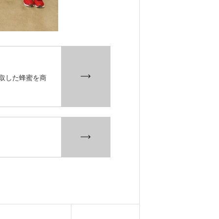
取した蜂蜜を商