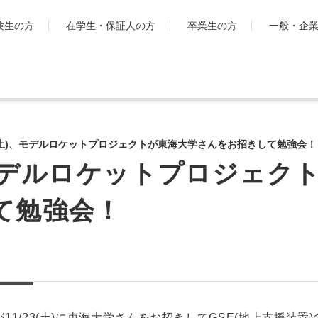
験生の方
在学生・保証人の方
卒業生の方
一般・企
学生生活
国際交流・留
キャンパスライフ
工学院大
23(土)、モデルロケットプロジェクトが東海大学さんをお招きして勉強会！
とは
シラバス・学生便覧
)、モデルロケットプロジェク
ハイブリ
授業・学習について
ディプロ
お金・保険に関すること
て勉強会！
キャンパ
大学生活サポート
グ・プロ
科
学習支援センター
渡航時の
課外活動一覧
学生団体ポータルサイト
「SHAiR」
遠隔授業リンク集
1/23(土)に東海大学さんをお招きしてGSE(地上支援装