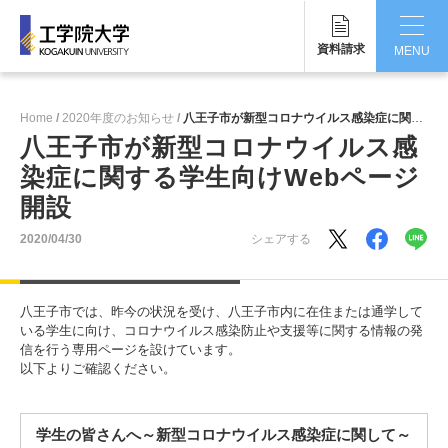
資料請求
MENU
CLOSE
Home
2020年度のお知らせ
八王子市が新型コロナウイルス感染症に関する学生向けWebページ開設
工学院大学について
八王子市が新型コロナウイルス感
染症に関する学生向けWebページ
学部・大学院
開設
学生生活
2020/04/30
シェアする
国際交流・留学
八王子市では、昨今の状況を受け、八王子市内に在住または通学して
研究・産学連携
いる学生に向け、コロナウイルス感染防止や支援等に関する情報の発
信を行う専用ページを設けています。
就職・キャリア
以下よりご確認ください。
キャンパス
学生の皆さんへ～新型コロナウイルス感染症に関して～