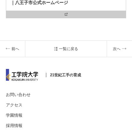
入試情報
｜八王子市公式ホームページ
受験生の方
在学生・保証人の方
卒業生の方
一般・企業の方
寄付・ご支援
アクセス
前へ
一覧に戻る
次へ
Pick Up
21世紀工手の育成
1. Action！x 工学院大学
お問い合わせ
アクセス
学園情報
2. 工学院大学ヒストリー
採用情報