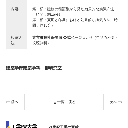
内容
第一部：建物の種類別から見た効果的な換気方法
（時間：約15分）
第ニ部：夏期と冬期における効果的な換気方法（時
3. #KUTE VOICE エンジニアリーダーたちの声
間：約15分）
視聴方
東京都福祉保健局 公式ページ
より（申込み不要・
法
視聴無料）
4. 航空理工学専攻特設サイト
5. 遠隔授業リンク集
建築学部建築学科 柳研究室
6. 寄付・ご支援
前へ
一覧に戻る
次へ
21世紀工手の育成