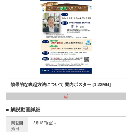
入試情報
受験生の方
在学生・保証人の方
卒業生の方
一般・企業の方
寄付・ご支援
アクセス
Pick Up
効果的な喚起方法について 案内ポスター [1.22MB]
1. Action！x 工学院大学
■ 解説動画詳細
2. 工学院大学ヒストリー
閲覧開
3月18日(金)～
始日