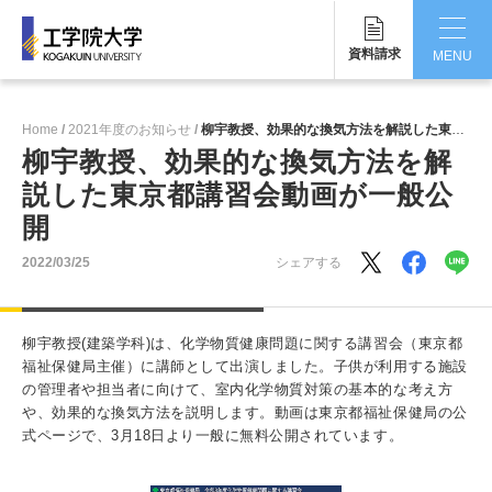
資料請求
MENU
CLOSE
Home
2021年度のお知らせ
柳宇教授、効果的な換気方法を解説した東京都講習会動画が一般公開
工学院大学について
柳宇教授、効果的な換気方法を解
説した東京都講習会動画が一般公
学部・大学院
開
学生生活
2022/03/25
シェアする
国際交流・留学
柳宇教授(建築学科)は、化学物質健康問題に関する講習会（東京都
研究・産学連携
福祉保健局主催）に講師として出演しました。子供が利用する施設
の管理者や担当者に向けて、室内化学物質対策の基本的な考え方
就職・キャリア
や、効果的な換気方法を説明します。動画は東京都福祉保健局の公
式ページで、3月18日より一般に無料公開されています。
キャンパス