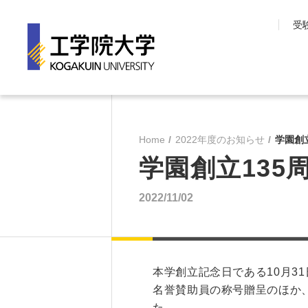
受
工学院大学について
学部・大学院
長期目標『VISION150』
工学院大学の教育
Home
2022年度のお知らせ
学園創
工学院大学について
先進工学部
学園創立13
SDGsへの取り組み
工学部
学園情報
建築学部
2022/11/02
教育の質保証
情報学部
コンプライアンス
大学院 工学研究
各種方針
教育推進機構
沿革
教員・研究室一覧
本学創立記念日である10月3
名誉賛助員の称号贈呈のほか
た。