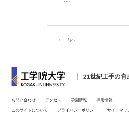
研究・産学連携
就職・キャリア
研究支援ポータルサイト
学び・研究を活か
教員・研究室情報
就職実績
前へ
産学共同研究センター
在学生・保護者の
（CORC）
採用担当者の皆さ
総合研究所
卒業生の皆さま
スタートアップ支援
各種アンケート
ISDCプログラム
21世紀工手の育
高大連携・地域連携
お問い合わせ
アクセス
学園情報
採用情報
このサイトについて
プライバシーポリシー
サイトマッ