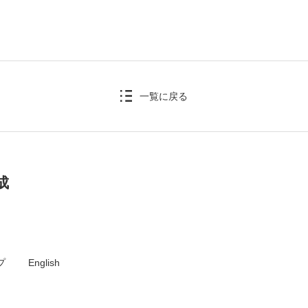
キャンパス
入試情報
した就職
新宿キャンパス
入試情報
八王子キャンパス
オープン
一覧に戻る
皆さま
施設案内
大学院入
ま
動画・パ
成
プ
English