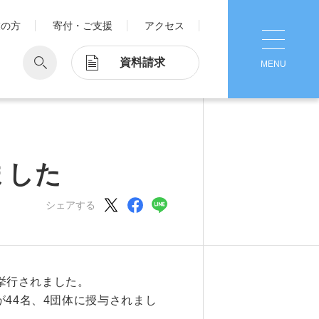
業の方
寄付・ご支援
アクセス
資料請求
MENU
CLOSE
学
Pick Up
学が考える国際交流
1. Action！x 工学院大学
ました
ッド留学®
マット留学
シェアする
2. 工学院大学ヒストリー
ス・アテンディン
グラム
注意
3. #KUTE VOICE エンジニアリー
ダーたちの声
が挙行されました。
4. 航空理工学専攻特設サイト
44名、4団体に授与されまし
5. 遠隔授業リンク集