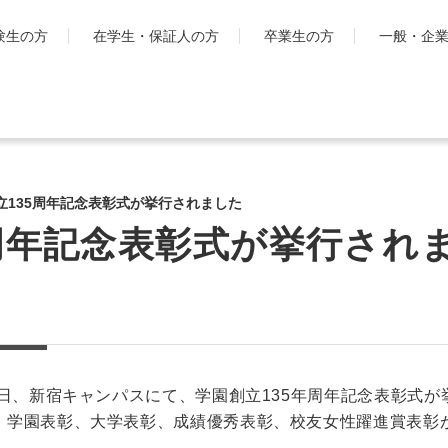
験生の方
在学生・保証人の方
卒業生の方
一般・企
学生生活
国際交流・留
キャンパスライフ
工学院大
立135周年記念表彰式が挙行されました
とは
シラバス・学生便覧
5周年記念表彰式が挙行され
ハイブリ
授業・学習について
ディプロ
お金・保険に関すること
キャンパ
大学生活サポート
グ・プロ
科
学習支援センター
渡航時の
課外活動一覧
学生団体ポータルサイト
1日、新宿キャンパスにて、学園創立135年周年記念表彰式
「SHAiR」
、学園表彰、大学表彰、成績優秀表彰、校友女性躍進賞表彰が
遠隔授業リンク集