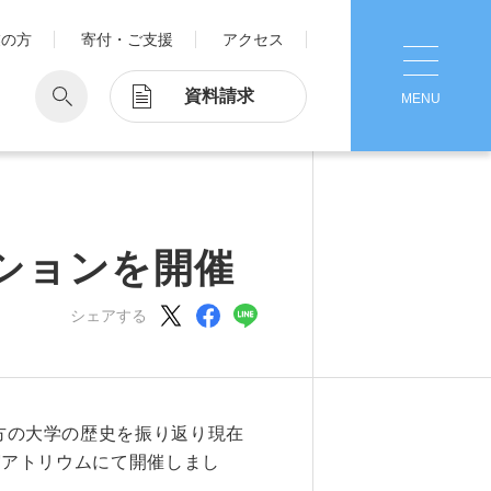
業の方
寄付・ご支援
アクセス
資料請求
MENU
CLOSE
学
Pick Up
学が考える国際交流
1. Action！x 工学院大学
ションを開催
ッド留学®
マット留学
シェアする
2. 工学院大学ヒストリー
ス・アテンディン
グラム
注意
3. #KUTE VOICE エンジニアリー
ダーたちの声
方の大学の歴史を振り返り現在
4. 航空理工学専攻特設サイト
宿アトリウムにて開催しまし
5. 遠隔授業リンク集