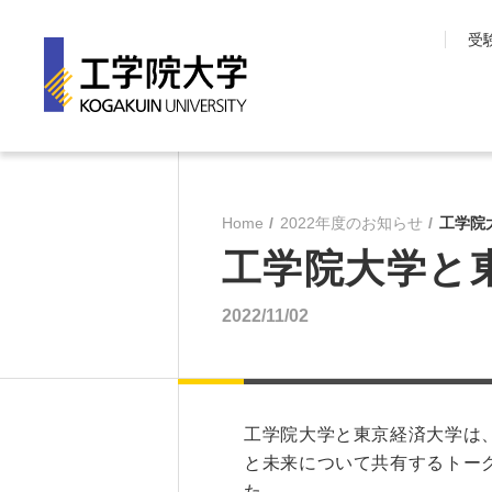
受
工学院大学について
学部・大学院
長期目標『VISION150』
工学院大学の教育
Home
2022年度のお知らせ
工学院
工学院大学について
先進工学部
工学院大学と
SDGsへの取り組み
工学部
学園情報
建築学部
2022/11/02
教育の質保証
情報学部
コンプライアンス
大学院 工学研究
各種方針
教育推進機構
沿革
教員・研究室一覧
工学院大学と東京経済大学は、
と未来について共有するトーク
た。