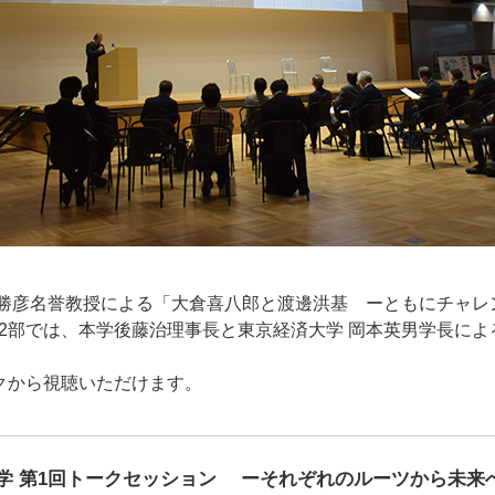
上勝彦名誉教授による「大倉喜八郎と渡邊洪基 ーともにチャレ
2部では、本学後藤治理事長と東京経済大学 岡本英男学長によ
クから視聴いただけます。
学 第1回トークセッション ーそれぞれのルーツから未来