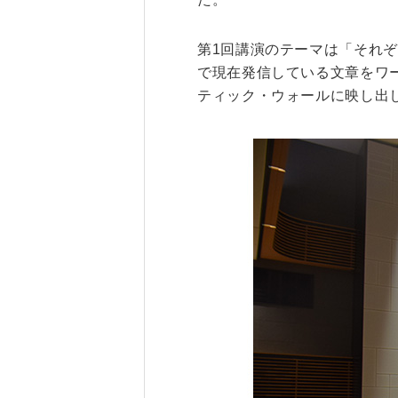
第1回講演のテーマは「それ
研究・産学連携
就職・キャリア
で現在発信している文章をワ
研究支援ポータルサイト
学び・研究を活か
ティック・ウォールに映し出
教員・研究室情報
就職実績
産学共同研究センター
在学生・保護者の
（CORC）
採用担当者の皆さ
総合研究所
卒業生の皆さま
スタートアップ支援
各種アンケート
ISDCプログラム
高大連携・地域連携