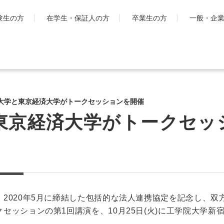
験生の方
在学生・保証人の方
卒業生の方
一般・企
学生生活
国際交流・留
キャンパスライフ
工学院大
大学と東京経済大学がトークセッションを開催
とは
シラバス・学生便覧
東京経済大学がトークセッ
ハイブリ
授業・学習について
ディプロ
お金・保険に関すること
キャンパ
大学生活サポート
グ・プロ
科
学習支援センター
渡航時の
課外活動一覧
学生団体ポータルサイト
2020年5月に締結した包括的な法人連携協定を記念し、双
「SHAiR」
セッションの第1回講演を、10月25日(火)に工学院大学新
遠隔授業リンク集