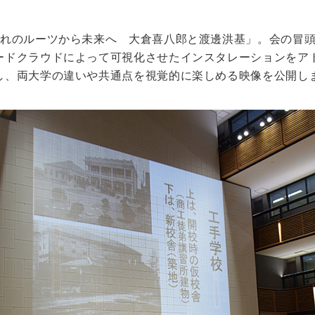
ぞれのルーツから未来へ 大倉喜八郎と渡邊洪基」。会の冒
キャンパス
入試情報
ードクラウドによって可視化させたインスタレーションをア
した就職
新宿キャンパス
入試情報
し、両大学の違いや共通点を視覚的に楽しめる映像を公開し
八王子キャンパス
オープン
皆さま
施設案内
大学院入
ま
動画・パ