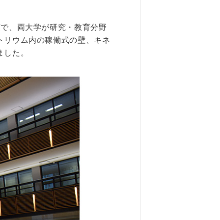
6. 寄付・ご支援
頭で、両大学が研究・教育分野
トリウム内の稼働式の壁、キネ
ました。
キャンパス・相談会
試
ンフレット