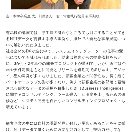
左：本学卒業生 大川知実さん 右：常務執行役員 有馬勲様
3. #KUTE VOICE エンジニアリーダーたちの声
有馬様の講演では、学生達の身近なところでも目にすることができ
るNTTデータが提供する導入事例や、海外での新たな事業展開につ
いて解説いただきました。
社会全体のDXが進む中で、システムインテグレーターの仕事の変
4. 航空理工学専攻特設サイト
化についても触れられました。従来は顧客からの提案依頼をもと
に、3か月～2年単位の開発プロジェクトが通例でしたが、近年は企
5. 遠隔授業リンク集
画や要件定義をもとに開発とリリースを短期間で繰り返す、アジャ
イル型の開発が多くなりました。顧客企業との関係性も、長く続く
6. 寄付・ご支援
パートナーシップの形が多くなり、例えば顧客企業の各部署で蓄積
される膨大なデータの活用を目指したBI（Business Intelligence）
に関するコンサルティング、ツール導入、活用度を上げるための研
修など、システム開発を伴わないコンサルティングプロジェクトも
増えています。
顧客企業の中には自社の課題発見が難しい場合があることを例に挙
げ、NTTデータで働くために必要な能力として、技術力だけでな