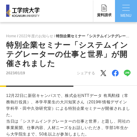
資料請求
MENU
CLOSE
Home
2022年度のお知らせ
特別企業セミナー「システムインテグレーターの仕事と世界」が開催されました
工学院大学について
特別企業セミナー「システムイン
テグレーターの仕事と世界」が開
学部・大学院
催されました
学生生活
2023/01/19
シェアする
国際交流・留学
12月22日に新宿キャンパスで、株式会社NTTデータ 有馬勲様（常
研究・産学連携
務執行役員）、本学卒業生の大川知実さん（2019年情報デザイン
学科卒・田中久弥研究室）による特別企業セミナーが開催されまし
就職・キャリア
た。
当日は「システムインテグレーターの仕事と世界」と題し、同社の
キャンパス
事業展開、仕事内容、人材ニーズをお話しいただき、学部1年生か
ら大学院生まで、50名以上が参加しました。