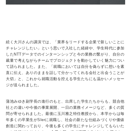
続く大川さんの講演では、「業界をリードする企業で新しいことに
チャレンジしたい」という思いで入社した経緯や、学生時代に参加
したNTTデータでのインターンシップと今の業務の繋がり、自分の
裁量で考えながらチームでプロジェクトを動かしていく魅力につい
て語られました。また、「就職においては自分を偽らずに想いを素
直に伝え、ありのままを話して分かってくれる会社と出会うことが
大切」と、これから就職活動を控える学生たちにも温かいメッセー
ジが送られました。
蒲池みゆき副学長の進行のもと、出席した学生たちからも、競合他
社との違いや今後の事業展開、一日の業務イメージなど、多くの質
問が寄せられました。最後に玉川雅之特任教授から、本学からは毎
年多くの卒業生がSIerに就職し、社会の新たな仕組みづくりや価値
創造に関わっており、今後も多くの学生にチャレンジしてもらいた