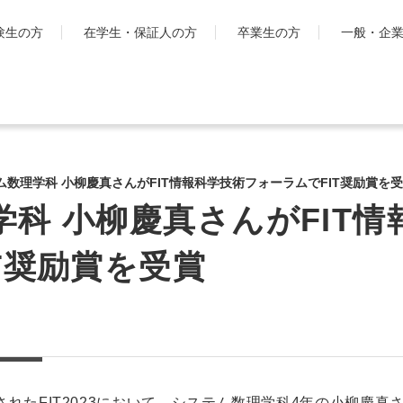
験生の方
在学生・保証人の方
卒業生の方
一般・企
学生生活
国際交流・留
キャンパスライフ
工学院大
ム数理学科 小柳慶真さんがFIT情報科学技術フォーラムでFIT奨励賞を
とは
シラバス・学生便覧
科 小柳慶真さんがFIT情
ハイブリ
授業・学習について
ディプロ
お金・保険に関すること
T奨励賞を受賞
キャンパ
大学生活サポート
グ・プロ
科
学習支援センター
渡航時の
課外活動一覧
学生団体ポータルサイト
「SHAiR」
遠隔授業リンク集
されたFIT2023において、システム数理学科4年の小柳慶真