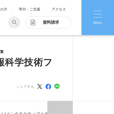
業の方
寄付・ご支援
アクセス
資料請求
MENU
CLOSE
学
Pick Up
学が考える国際交流
受賞
1. Action！x 工学院大学
報科学技術フ
ッド留学®
マット留学
2. 工学院大学ヒストリー
ス・アテンディン
グラム
シェアする
注意
3. #KUTE VOICE エンジニアリー
ダーたちの声
4. 航空理工学専攻特設サイト
5. 遠隔授業リンク集
さん(インタラクティブメディア