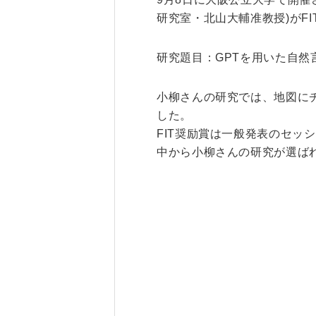
研究室・北山大輔准教授)がF
研究・産学連携
就職・キャリア
研究題目：GPTを用いた自然
研究支援ポータルサイト
学び・研究を活か
教員・研究室情報
就職実績
小柳さんの研究では、地図に
産学共同研究センター
在学生・保護者の
した。
（CORC）
採用担当者の皆さ
FIT奨励賞は一般発表のセッ
総合研究所
卒業生の皆さま
中から小柳さんの研究が選ば
スタートアップ支援
各種アンケート
ISDCプログラム
高大連携・地域連携