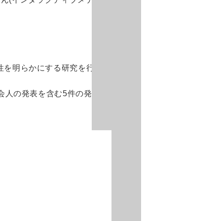
6. 寄付・ご支援
キャンパス・相談会
性を明らかにする研究を行いま
試
ンフレット
会人の発表を含む5件の発表の