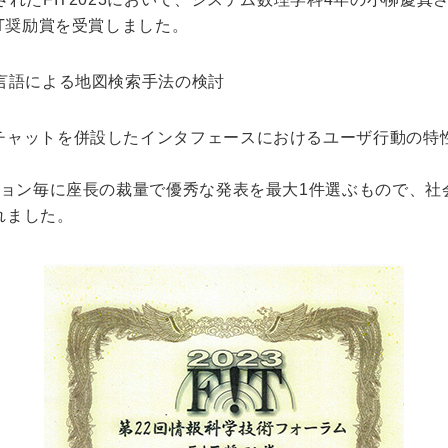
IT奨励賞を受賞しました。
キャンパス
入試情報
言語による地図検索手法の検討
した就職
新宿キャンパス
入試情報
八王子キャンパス
オープン
チャットを併設したインタフェースにおけるユーザ行動の特
皆さま
施設案内
大学院入
ま
動画・パ
ション毎に座長の裁量で優秀な発表を最大1件選ぶもので、社
れました。