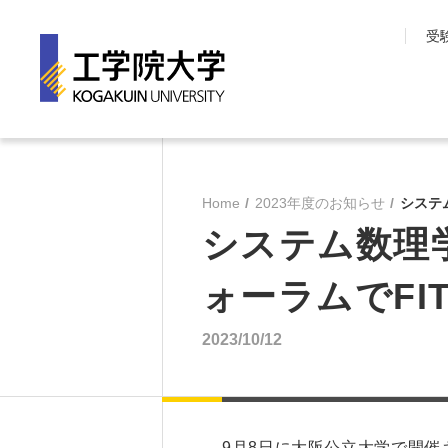
受
工学院大学について
学部・大学院
長期目標『VISION150』
工学院大学の教育
Home
2023年度のお知らせ
システ
工学院大学について
先進工学部
システム数理学
SDGsへの取り組み
工学部
学園情報
建築学部
ォーラムでFI
教育の質保証
情報学部
コンプライアンス
大学院 工学研究
2023/10/12
各種方針
教育推進機構
沿革
教員・研究室一覧
9月8日に大阪公立大学で開催