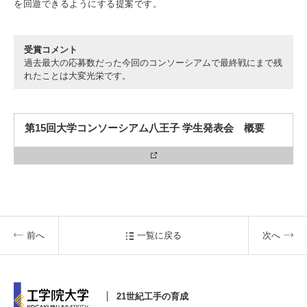
を回遊できるようにする提案です。
受賞コメント
3. #KUTE VOICE エンジニアリーダーたちの声
過去最大の応募数だった今回のコンソーシアムで最終戦にまで残
れたことは大変光栄です。
4. 航空理工学専攻特設サイト
第15回大学コンソーシアム八王子 学生発表会 概要
5. 遠隔授業リンク集
6. 寄付・ご支援
前へ
一覧に戻る
次へ
21世紀工手の育成