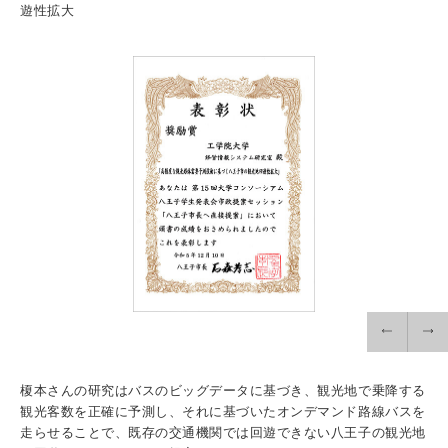
入試情報
遊性拡大
受験生の方
在学生・保証人の方
卒業生の方
一般・企業の方
寄付・ご支援
アクセス
Pick Up
1. Action！x 工学院大学
榎本さんの研究はバスのビッグデータに基づき、観光地で乗降する
観光客数を正確に予測し、それに基づいたオンデマンド路線バスを
2. 工学院大学ヒストリー
走らせることで、既存の交通機関では回遊できない八王子の観光地