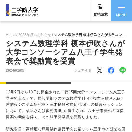
資料請求
MENU
CLOSE
Home
2023年度のお知らせ
システム数理学科 榎本伊吹さんが大学コンソーシアム八王子学生発表会で奨励賞を受賞
工学院大学について
システム数理学科 榎本伊吹さんが
大学コンソーシアム八王子学生発
学部・大学院
表会で奨励賞を受賞
学生生活
2024/01/05
シェアする
国際交流・留学
12月9日から10日に開催された「第15回大学コンソーシアム八王子
研究・産学連携
学生発表会」で、情報学部システム数理学科 4年榎本伊吹さん(経
営情報システム研究室・三木良雄教授)が市政への提言セッション
就職・キャリア
において、榎本さんは優秀者8組に選出され、八王子市長への直接
提案の機会を得て、その結果奨励賞を受賞しました。
キャンパス
研究題目：高精度な環境媒体需要予測に基づく八王子市の観光地回