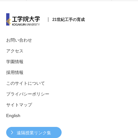
21世紀工手の育成
3. #KUTE VOICE エンジニアリーダーたちの声
お問い合わせ
アクセス
4. 航空理工学専攻特設サイト
学園情報
5. 遠隔授業リンク集
採用情報
6. 寄付・ご支援
このサイトについて
プライバシーポリシー
サイトマップ
English
遠隔授業リンク集