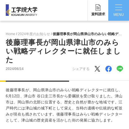
資料請求
MENU
CLOSE
Home
2024年度のお知らせ
後藤理事長が岡山県津山市のみらい戦略ディレクターに就任しました
工学院大学について
後藤理事長が岡山県津山市のみら
い戦略ディレクターに就任しまし
学部・大学院
た
学生生活
2024/06/14
シェアする
国際交流・留学
後藤理事長が、岡山県津山市のみらい戦略ディレクターに就任し、
研究・産学連携
6月12日、津山市 谷口圭三市長から委嘱状を受け取りました。津山
市は、岡山県の北部に位置する、歴史と自然が豊かな地域です。江
就職・キャリア
戸時代には津山城の城下町として栄え、当時の遺構や伝統的な町並
みが現在も残されています。後藤理事長はみらい戦略ディレクター
キャンパス
として、津山城の歴史資産を活かした街の発展に協力します。