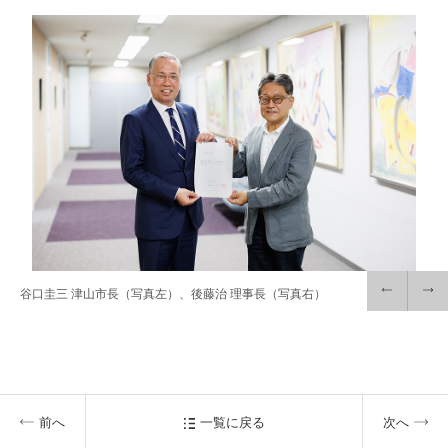
入試情報
受験生の方
在学生・保証人の方
卒業生の方
一般・企業の方
寄付・ご支援
アクセス
Pick Up
1. Action！x 工学院大学
谷口圭三 津山市長（写真左）、後藤治 理事長（写真右）
2. 工学院大学ヒストリー
前へ
一覧に戻る
次へ